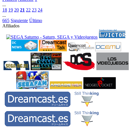
...
18
19
20
21
22
23
24
...
665
Siguiente
Último
Afiliados