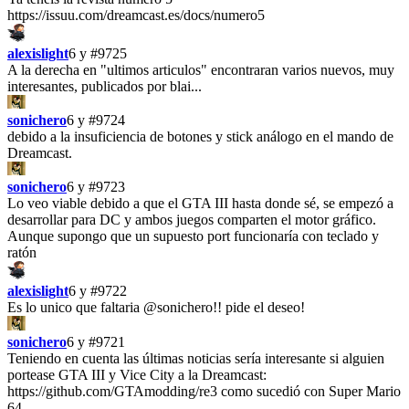
https://issuu.com/dreamcast.es/docs/numero5
alexislight
6 y
#9725
A la derecha en "ultimos articulos" encontraran varios nuevos, muy
interesantes, publicados por blai...
sonichero
6 y
#9724
debido a la insuficiencia de botones y stick análogo en el mando de
Dreamcast.
sonichero
6 y
#9723
Lo veo viable debido a que el GTA III hasta donde sé, se empezó a
desarrollar para DC y ambos juegos comparten el motor gráfico.
Aunque supongo que un supuesto port funcionaría con teclado y
ratón
alexislight
6 y
#9722
Es lo unico que faltaria @sonichero!! pide el deseo!
sonichero
6 y
#9721
Teniendo en cuenta las últimas noticias sería interesante si alguien
portease GTA III y Vice City a la Dreamcast:
https://github.com/GTAmodding/re3 como sucedió con Super Mario
64