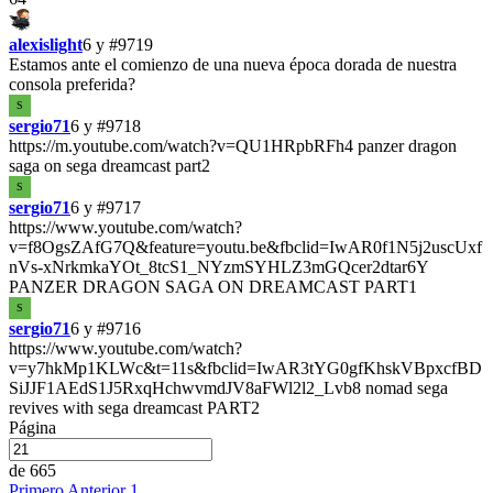
alexislight
6 y
#9719
Estamos ante el comienzo de una nueva época dorada de nuestra
consola preferida?
S
sergio71
6 y
#9718
https://m.youtube.com/watch?v=QU1HRpbRFh4 panzer dragon
saga on sega dreamcast part2
S
sergio71
6 y
#9717
https://www.youtube.com/watch?
v=f8OgsZAfG7Q&feature=youtu.be&fbclid=IwAR0f1N5j2uscUxf
nVs-xNrkmkaYOt_8tcS1_NYzmSYHLZ3mGQcer2dtar6Y
PANZER DRAGON SAGA ON DREAMCAST PART1
S
sergio71
6 y
#9716
https://www.youtube.com/watch?
v=y7hkMp1KLWc&t=11s&fbclid=IwAR3tYG0gfKhskVBpxcfBD
SiJJF1AEdS1J5RxqHchwvmdJV8aFWl2l2_Lvb8 nomad sega
revives with sega dreamcast PART2
Página
de 665
Primero
Anterior
1