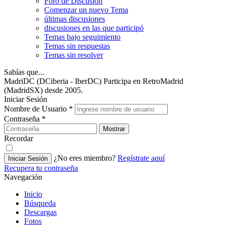
Foro de Discusión
Comenzar un nuevo Tema
últimas discusiones
discusiones en las que participó
Temas bajo seguimiento
Temas sin respuestas
Temas sin resolver
Sabías que...
MadriDC (DCiberia - IberDC) Participa en RetroMadrid
(MadridSX) desde 2005.
Iniciar Sesión
Nombre de Usuario
*
Contraseña
*
Mostrar
Recordar
¿No eres miembro?
Regístrate aquí
Iniciar Sesión
Recupera tu contraseña
Navegación
Inicio
Búsqueda
Descargas
Fotos