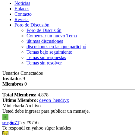
Noticias
Enlaces
Contacto
Revista
Foro de Discusión
Foro de Discusión
Comenzar un nuevo Tema
últimas discusiones
discusiones en las que participó
Temas bajo seguimiento
Temas sin respuestas
Temas sin resolver
Usuarios Conectados
Invitados
9
Miembros
0
Total Miembros:
4,878
Último Miembro:
devon_hendryx
Mini charla Archivo
Usted debe ingresar para publicar un mensaje.
S
sergio71
5 y
#9756
Te respondí en yahoo súper knukles