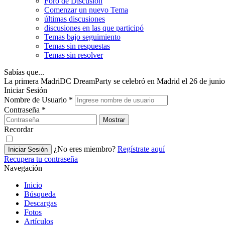
Foro de Discusión
Comenzar un nuevo Tema
últimas discusiones
discusiones en las que participó
Temas bajo seguimiento
Temas sin respuestas
Temas sin resolver
Sabías que...
La primera MadriDC DreamParty se celebró en Madrid el 26 de junio
Iniciar Sesión
Nombre de Usuario
*
Contraseña
*
Mostrar
Recordar
¿No eres miembro?
Regístrate aquí
Iniciar Sesión
Recupera tu contraseña
Navegación
Inicio
Búsqueda
Descargas
Fotos
Artículos