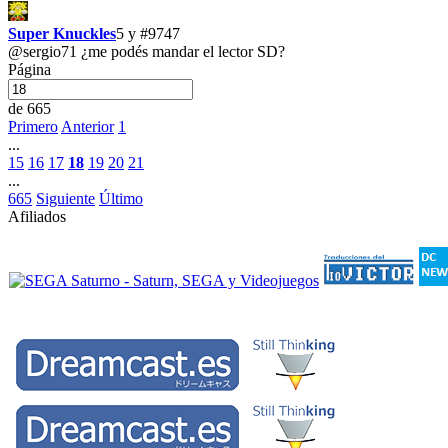
Super Knuckles
5 y
#9747
@sergio71
¿me podés mandar el lector SD?
Página
de 665
Primero
Anterior
1
...
15
16
17
18
19
20
21
...
665
Siguiente
Último
Afiliados