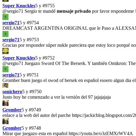
Super Knuckles
5 y
#9755
@sergio71
Sergio te mandé
mensaje privado
por favor respondeme !
S
sergio71
5 y
#9754
DREAMCAST ARGENTINA ORIGINAL que le Paso a ALEXS
S
sergio71
5 y
#9753
Gracias por responder súper nukle pareciera que estoy loco porqué no
Super Knuckles
5 y
#9752
@sergio71
Juegazo Sword Of The Berserk. Y también Omikron: The No
S
sergio71
5 y
#9751
Gromber buen juego el swod of bersek en español esoero algun dia e
sonichero
5 y
#9750
Justo hoy he comenzado a ver la versión del 97 jajajajaja
Gromber
5 y
#9749
enlace a la web del autor del parche https://jackicblog.blogspot.com
Gromber
5 y
#9748
Mirar que juegazo esta en español https://youtu.be/o3zEMXrWV4A