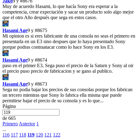
Jako
9 y
#8676
Muy de acuerdo Hasami, lo que hacía Sony era esperar a la
competencia, crear expectación y sacar un producto solo algo mejor
que el otro Año después que sega en estos casos.
Hasami Age
9 y
#8675
Mi opinion es si eres fabricante de una consola no seas el primero en
presentarla en un E3 sino despues que lo haya presentado Sony
porque podras contraatacar como lo hace Sony en los E3.
Hasami Age
9 y
#8674
paso en el primer E3, Sega puso el precio de la Saturn y Sony al oir
el precio puso precio de fabricacion y se gano al publico.
Hasami Age
9 y
#8673
Sega no podia bajar los precios de sus consolas porque los fabrican
un tercero mientras que Sony lo fabrica ella misma que puede
permitirse bajar el precio de su consola y es lo que...
Página
de 665
Primero
Anterior
1
...
116
117
118
119
120
121
122