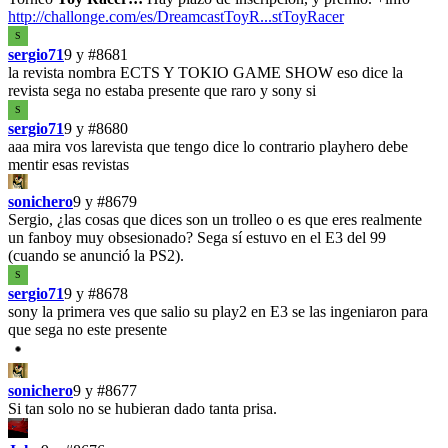
http://challonge.com/es/DreamcastToyR...stToyRacer
S
sergio71
9 y
#8681
la revista nombra ECTS Y TOKIO GAME SHOW eso dice la
revista sega no estaba presente que raro y sony si
S
sergio71
9 y
#8680
aaa mira vos larevista que tengo dice lo contrario playhero debe
mentir esas revistas
sonichero
9 y
#8679
Sergio, ¿las cosas que dices son un trolleo o es que eres realmente
un fanboy muy obsesionado? Sega sí estuvo en el E3 del 99
(cuando se anunció la PS2).
S
sergio71
9 y
#8678
sony la primera ves que salio su play2 en E3 se las ingeniaron para
que sega no este presente
sonichero
9 y
#8677
Si tan solo no se hubieran dado tanta prisa.