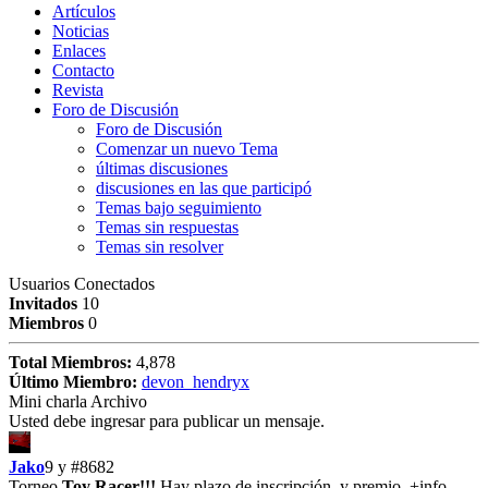
Artículos
Noticias
Enlaces
Contacto
Revista
Foro de Discusión
Foro de Discusión
Comenzar un nuevo Tema
últimas discusiones
discusiones en las que participó
Temas bajo seguimiento
Temas sin respuestas
Temas sin resolver
Usuarios Conectados
Invitados
10
Miembros
0
Total Miembros:
4,878
Último Miembro:
devon_hendryx
Mini charla Archivo
Usted debe ingresar para publicar un mensaje.
Jako
9 y
#8682
Torneo
Toy Racer!!!
Hay plazo de inscripción, y premio. +info