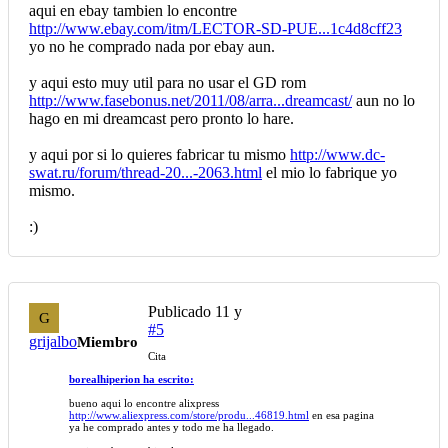
aqui en ebay tambien lo encontre
http://www.ebay.com/itm/LECTOR-SD-PUE...1c4d8cff23
yo no he comprado nada por ebay aun.
y aqui esto muy util para no usar el GD rom
http://www.fasebonus.net/2011/08/arra...dreamcast/
aun no lo
hago en mi dreamcast pero pronto lo hare.
y aqui por si lo quieres fabricar tu mismo
http://www.dc-
swat.ru/forum/thread-20...-2063.html
el mio lo fabrique yo
mismo.
:)
Publicado
11 y
G
#5
grijalbo
Miembro
Cita
borealhiperion ha escrito:
bueno aqui lo encontre alixpress
http://www.aliexpress.com/store/produ...46819.html
en esa pagina
ya he comprado antes y todo me ha llegado.