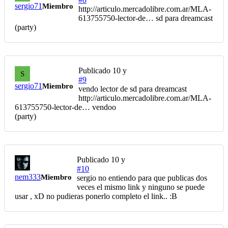
sergio71
Miembro
http://articulo.mercadolibre.com.ar/MLA-
613755750-lector-de… sd para dreamcast
(party)
Publicado
10 y
S
#9
sergio71
Miembro
vendo lector de sd para dreamcast
http://articulo.mercadolibre.com.ar/MLA-
613755750-lector-de… vendoo
(party)
Publicado
10 y
#10
nem333
Miembro
sergio no entiendo para que publicas dos
veces el mismo link y ninguno se puede
usar , xD no pudieras ponerlo completo el link.. :B