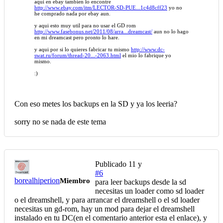
aqui en ebay tambien lo encontre
http://www.ebay.com/itm/LECTOR-SD-PUE...1c4d8cff23
yo no
he comprado nada por ebay aun.
y aqui esto muy util para no usar el GD rom
http://www.fasebonus.net/2011/08/arra...dreamcast/
aun no lo hago
en mi dreamcast pero pronto lo hare.
y aqui por si lo quieres fabricar tu mismo
http://www.dc-
swat.ru/forum/thread-20...-2063.html
el mio lo fabrique yo
mismo.
:)
Con eso metes los backups en la SD y ya los leeria?
sorry no se nada de este tema
Publicado
11 y
#6
borealhiperion
Miembro
para leer backups desde la sd
necesitas un loader como sd loader
o el dreamshell, y para arrancar el dreamshell o el sd loader
necesitas un gd-rom, hay un mod para dejar el dreamshell
instalado en tu DC(en el comentario anterior esta el enlace), y