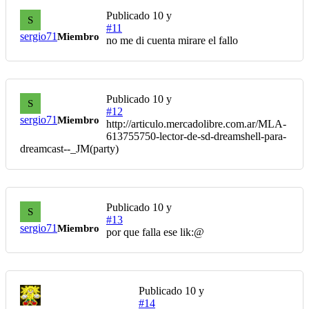
Publicado
10 y
S
#11
sergio71
Miembro
no me di cuenta mirare el fallo
Publicado
10 y
S
#12
sergio71
Miembro
http://articulo.mercadolibre.com.ar/MLA-
613755750-lector-de-sd-dreamshell-para-
dreamcast--_JM(party)
Publicado
10 y
S
#13
sergio71
Miembro
por que falla ese lik:@
Publicado
10 y
#14