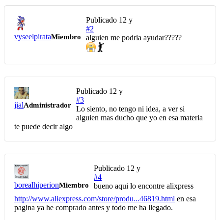
Publicado
12 y
#2
vyseelpirata
Miembro
alguien me podria ayudar?????
Publicado
12 y
#3
jial
Administrador
Lo siento, no tengo ni idea, a ver si
alguien mas ducho que yo en esa materia
te puede decir algo
Publicado
12 y
#4
borealhiperion
Miembro
bueno aqui lo encontre alixpress
http://www.aliexpress.com/store/produ...46819.html
en esa
pagina ya he comprado antes y todo me ha llegado.