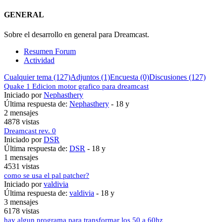
GENERAL
Sobre el desarrollo en general para Dreamcast.
Resumen Forum
Actividad
Cualquier tema (127)
Adjuntos (1)
Encuesta (0)
Discusiones (127)
Quake 1 Edicion motor grafico para dreamcast
Iniciado por
Nephasthery
Última respuesta de:
Nephasthery
-
18 y
2 mensajes
4878 vistas
Dreamcast rev. 0
Iniciado por
DSR
Última respuesta de:
DSR
-
18 y
1 mensajes
4531 vistas
como se usa el pal patcher?
Iniciado por
valdivia
Última respuesta de:
valdivia
-
18 y
3 mensajes
6178 vistas
hay algun programa para transformar los 50 a 60hz