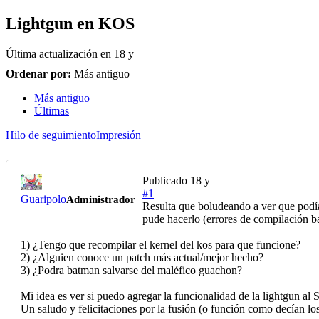
Lightgun en KOS
Última actualización en
18 y
Ordenar por:
Más antiguo
Más antiguo
Últimas
Hilo de seguimiento
Impresión
Publicado
18 y
#1
Guaripolo
Administrador
Resulta que boludeando a ver que podía 
pude hacerlo (errores de compilación ba
1) ¿Tengo que recompilar el kernel del kos para que funcione?
2) ¿Alguien conoce un patch más actual/mejor hecho?
3) ¿Podra batman salvarse del maléfico guachon?
Mi idea es ver si puedo agregar la funcionalidad de la lightgun 
Un saludo y felicitaciones por la fusión (o función como decían lo