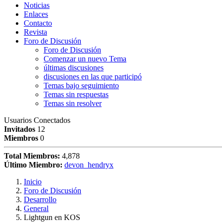
Noticias
Enlaces
Contacto
Revista
Foro de Discusión
Foro de Discusión
Comenzar un nuevo Tema
últimas discusiones
discusiones en las que participó
Temas bajo seguimiento
Temas sin respuestas
Temas sin resolver
Usuarios Conectados
Invitados
12
Miembros
0
Total Miembros:
4,878
Último Miembro:
devon_hendryx
Inicio
Foro de Discusión
Desarrollo
General
Lightgun en KOS