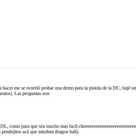
hacer me se ocurrió probar una demo para la pistola de la DC, bajé un s
ratos). Las preguntas son:
al SDL, como para que sea mucho mas facil cheeeeeeeeeeeeeeeeeeeeeeeee
s pendejitos acá que miraban dragon ball).