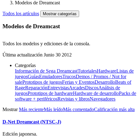
Modelos de Dreamcast
Todos los artículos
Mostrar categorías
Modelos de Dreamcast
Todos los modelos y ediciones de la consola.
Última actualización
Junio 30 2012
Categorías
Información de Sega Dreamcast
Tutoriales
Hardware
Listas de
juegos
Guías
Emuladores
Trucos
Demos / Promos / Not for
sale
Prototipos de juegos
Ferias y Eventos
Desarrollo
Beats of
Rage
Reparación
Entrevistas
Arcades
Discos
Análisis de
juegos
Prototipos de hardware
Hardware de desarrollo
Packs de
software + periféricos
Revistas y libros
Navegadores
Mostrar
Más reciente
Más leído
Más comentado
Calificación más alta
D-Net Dreamcast (NTSC-J)
Edición japonesa.