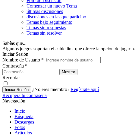
Foro de Discusión
Comenzar un nuevo Tema
últimas discusiones
discusiones en las que participó
Temas bajo seguimiento
Temas sin respuestas
Temas sin resolver
Sabías que...
Algunos juegos soportan el cable link que ofrece la opción de jugar p
Iniciar Sesión
Nombre de Usuario
*
Contraseña
*
Mostrar
Recordar
¿No eres miembro?
Regístrate aquí
Iniciar Sesión
Recupera tu contraseña
Navegación
Inicio
Búsqueda
Descargas
Fotos
Artículos