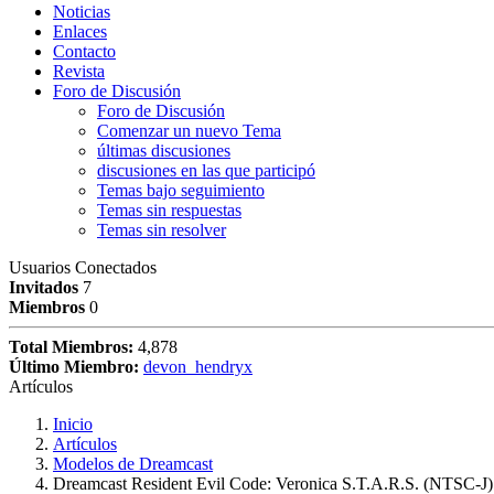
Noticias
Enlaces
Contacto
Revista
Foro de Discusión
Foro de Discusión
Comenzar un nuevo Tema
últimas discusiones
discusiones en las que participó
Temas bajo seguimiento
Temas sin respuestas
Temas sin resolver
Usuarios Conectados
Invitados
7
Miembros
0
Total Miembros:
4,878
Último Miembro:
devon_hendryx
Artículos
Inicio
Artículos
Modelos de Dreamcast
Dreamcast Resident Evil Code: Veronica S.T.A.R.S. (NTSC-J)