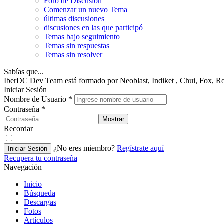
Foro de Discusión
Comenzar un nuevo Tema
últimas discusiones
discusiones en las que participó
Temas bajo seguimiento
Temas sin respuestas
Temas sin resolver
Sabías que...
IberDC Dev Team está formado por Neoblast, Indiket , Chui, Fox, R
Iniciar Sesión
Nombre de Usuario
*
Contraseña
*
Mostrar
Recordar
¿No eres miembro?
Regístrate aquí
Iniciar Sesión
Recupera tu contraseña
Navegación
Inicio
Búsqueda
Descargas
Fotos
Artículos