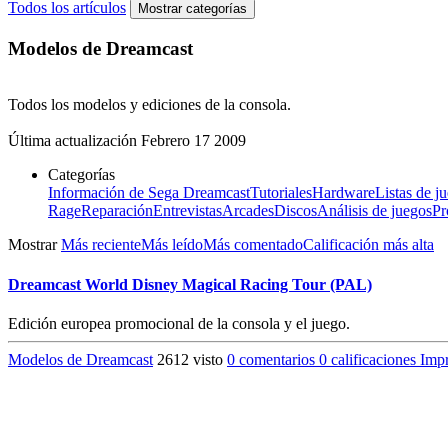
Todos los artículos
Mostrar categorías
Modelos de Dreamcast
Todos los modelos y ediciones de la consola.
Última actualización
Febrero 17 2009
Categorías
Información de Sega Dreamcast
Tutoriales
Hardware
Listas de j
Rage
Reparación
Entrevistas
Arcades
Discos
Análisis de juegos
Pr
Mostrar
Más reciente
Más leído
Más comentado
Calificación más alta
Dreamcast World Disney Magical Racing Tour (PAL)
Edición europea promocional de la consola y el juego.
Modelos de Dreamcast
2612 visto
0 comentarios
0 calificaciones
Impr