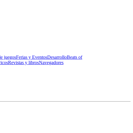
de juegos
Ferias y Eventos
Desarrollo
Beats of
ricos
Revistas y libros
Navegadores