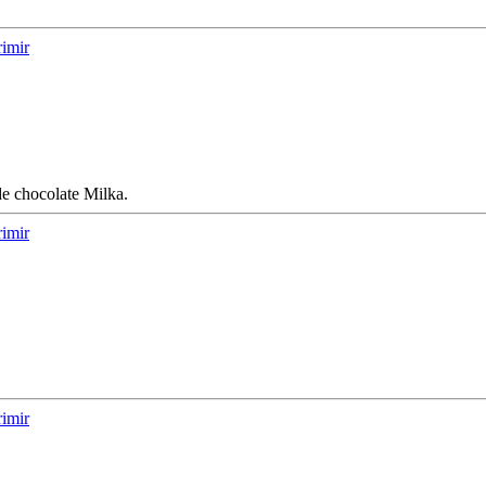
imir
e chocolate Milka.
imir
imir