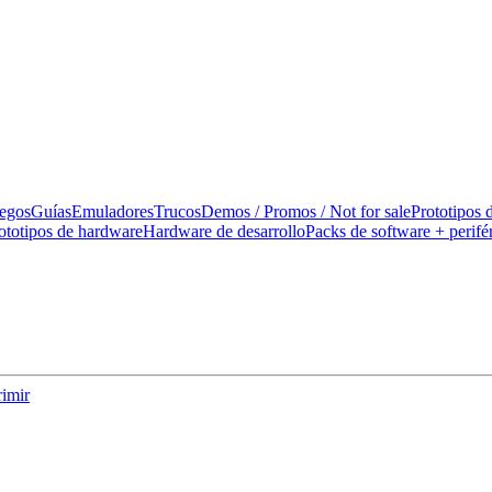
uegos
Guías
Emuladores
Trucos
Demos / Promos / Not for sale
Prototipos 
ototipos de hardware
Hardware de desarrollo
Packs de software + perifé
imir