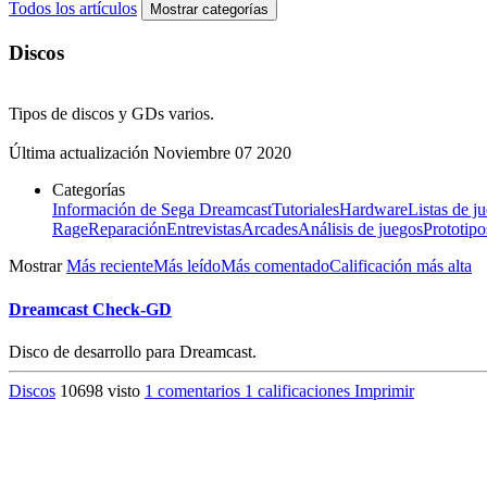
Todos los artículos
Mostrar categorías
Discos
Tipos de discos y GDs varios.
Última actualización
Noviembre 07 2020
Categorías
Información de Sega Dreamcast
Tutoriales
Hardware
Listas de j
Rage
Reparación
Entrevistas
Arcades
Análisis de juegos
Prototip
Mostrar
Más reciente
Más leído
Más comentado
Calificación más alta
Dreamcast Check-GD
Disco de desarrollo para Dreamcast.
Discos
10698 visto
1 comentarios
1 calificaciones
Imprimir