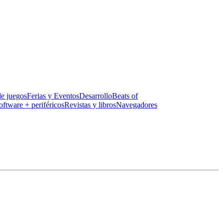
de juegos
Ferias y Eventos
Desarrollo
Beats of
oftware + periféricos
Revistas y libros
Navegadores