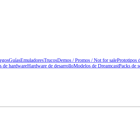
uegos
Guías
Emuladores
Trucos
Demos / Promos / Not for sale
Prototipos 
os de hardware
Hardware de desarrollo
Modelos de Dreamcast
Packs de s