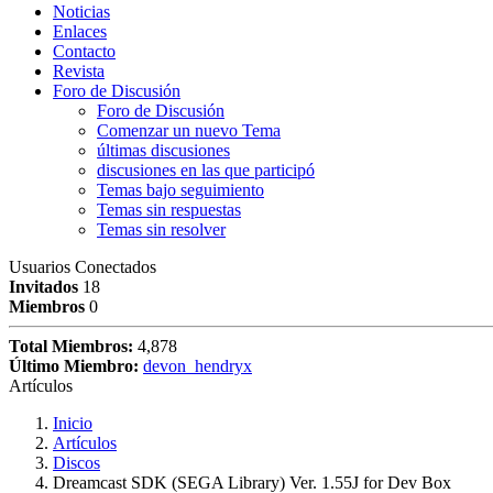
Noticias
Enlaces
Contacto
Revista
Foro de Discusión
Foro de Discusión
Comenzar un nuevo Tema
últimas discusiones
discusiones en las que participó
Temas bajo seguimiento
Temas sin respuestas
Temas sin resolver
Usuarios Conectados
Invitados
18
Miembros
0
Total Miembros:
4,878
Último Miembro:
devon_hendryx
Artículos
Inicio
Artículos
Discos
Dreamcast SDK (SEGA Library) Ver. 1.55J for Dev Box