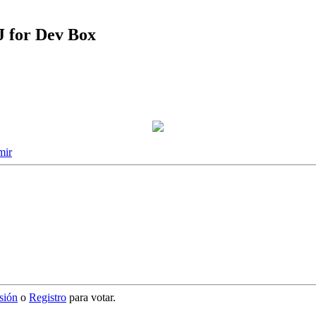
J for Dev Box
mir
esión
o
Registro
para votar.