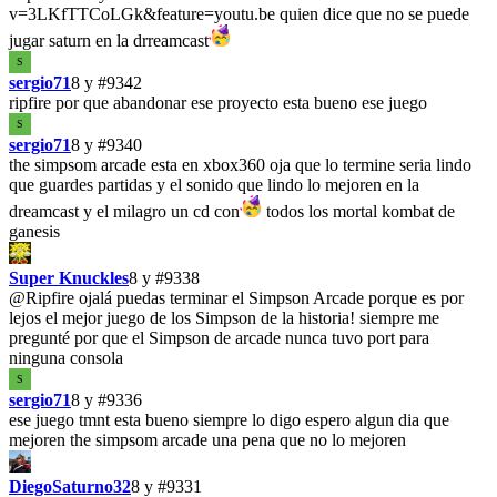
v=3LKfTTCoLGk&feature=youtu.be quien dice que no se puede
jugar saturn en la drreamcast
S
sergio71
8 y
#9342
ripfire por que abandonar ese proyecto esta bueno ese juego
S
sergio71
8 y
#9340
the simpsom arcade esta en xbox360 oja que lo termine seria lindo
que guardes partidas y el sonido que lindo lo mejoren en la
dreamcast y el milagro un cd con
todos los mortal kombat de
ganesis
Super Knuckles
8 y
#9338
@Ripfire
ojalá puedas terminar el Simpson Arcade porque es por
lejos el mejor juego de los Simpson de la historia! siempre me
pregunté por que el Simpson de arcade nunca tuvo port para
ninguna consola
S
sergio71
8 y
#9336
ese juego tmnt esta bueno siempre lo digo espero algun dia que
mejoren the simpsom arcade una pena que no lo mejoren
DiegoSaturno32
8 y
#9331