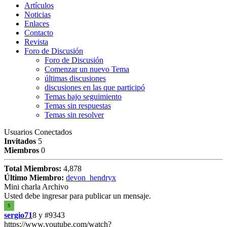
Artículos
Noticias
Enlaces
Contacto
Revista
Foro de Discusión
Foro de Discusión
Comenzar un nuevo Tema
últimas discusiones
discusiones en las que participó
Temas bajo seguimiento
Temas sin respuestas
Temas sin resolver
Usuarios Conectados
Invitados
5
Miembros
0
Total Miembros:
4,878
Último Miembro:
devon_hendryx
Mini charla Archivo
Usted debe ingresar para publicar un mensaje.
S
sergio71
8 y
#9343
https://www.youtube.com/watch?