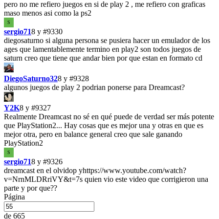
pero no me refiero juegos en si de play 2 , me refiero con graficas
maso menos asi como la ps2
S
sergio71
8 y
#9330
diegosaturno si alguna persona se pusiera hacer un emulador de los
ages que lamentablemente termino en play2 son todos juegos de
saturn creo que tiene que andar bien por que estan en formato cd
DiegoSaturno32
8 y
#9328
algunos juegos de play 2 podrian ponerse para Dreamcast?
Y2K
8 y
#9327
Realmente Dreamcast no sé en qué puede de verdad ser más potente
que PlayStation2... Hay cosas que es mejor una y otras en que es
mejor otra, pero en balance general creo que sale ganando
PlayStation2
S
sergio71
8 y
#9326
dreamcast en el olvidop yhttps://www.youtube.com/watch?
v=NrnMLDRriVY&t=7s quien vio este video que corrigieron una
parte y por que??
Página
de 665