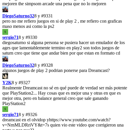
mejoren the simpsom arcade una pena que no lo mejoren
DiegoSaturno32
8 y
#9331
pero no me refiero juegos en si de play 2 , me refiero con graficas
maso menos asi como la ps2
S
sergio71
8 y
#9330
diegosaturno si alguna persona se pusiera hacer un emulador de los
ages que lamentablemente termino en play2 son todos juegos de
saturn creo que tiene que andar bien por que estan en formato cd
DiegoSaturno32
8 y
#9328
algunos juegos de play 2 podrian ponerse para Dreamcast?
Y2K
8 y
#9327
Realmente Dreamcast no sé en qué puede de verdad ser más potente
que PlayStation2... Hay cosas que es mejor una y otras en que es
mejor otra, pero en balance general creo que sale ganando
PlayStation2
S
sergio71
8 y
#9326
dreamcast en el olvidop yhttps://www.youtube.com/watch?
v=NrnMLDRriVY&t=7s quien vio este video que corrigieron una