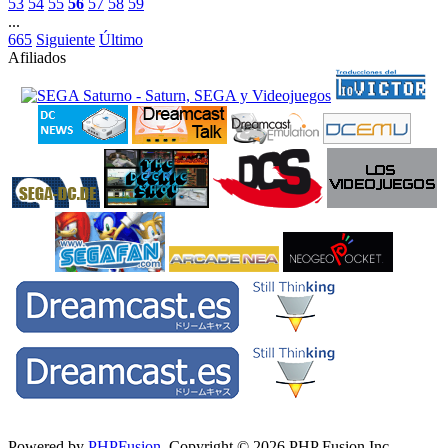
53
54
55
56
57
58
59
...
665
Siguiente
Último
Afiliados
Powered by
PHPFusion
. Copyright © 2026 PHP Fusion Inc.