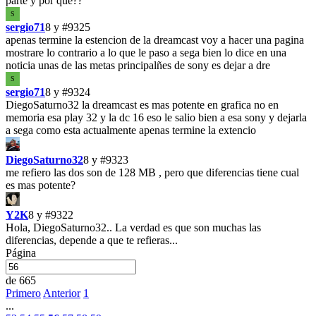
parte y por que??
S
sergio71
8 y
#9325
apenas termine la estencion de la dreamcast voy a hacer una pagina
mostrare lo contrario a lo que le paso a sega bien lo dice en una
noticia unas de las metas principalñes de sony es dejar a dre
S
sergio71
8 y
#9324
DiegoSaturno32 la dreamcast es mas potente en grafica no en
memoria esa play 32 y la dc 16 eso le salio bien a esa sony y dejarla
a sega como esta actualmente apenas termine la extencio
DiegoSaturno32
8 y
#9323
me refiero las dos son de 128 MB , pero que diferencias tiene cual
es mas potente?
Y2K
8 y
#9322
Hola, DiegoSaturno32.. La verdad es que son muchas las
diferencias, depende a que te refieras...
Página
de 665
Primero
Anterior
1
...