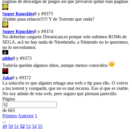
paginas de descargas de juegos asi que provaron quitar esas paginas
Super Knuckles
8 y
#9375
@pitito
pasa enlaces!!!!! Y de Torrents que onda?
Super Knuckles
8 y
#9374
No deberían cargarse Dreamcast.es porque solo subimos ROMs de
SEGA, acá no hay nada de Nientiendo, a Nintendo no lo queremos,
no lo necesitamos.
pitito
8 y
#9373
Todavía quedan algunos sitios, aunque menos conocidos
Jako
8 y
#9372
La solución es que alguien rehaga una web o ftp para ello. O volver
a los torrent y compartir, que no es mal recurso. Eso sí que es viable.
No soy admin de esta web, pero seguro que piensan parecido.
Página
de 665
Primero
Anterior
1
...
49
50
51
52
53
54
55
...