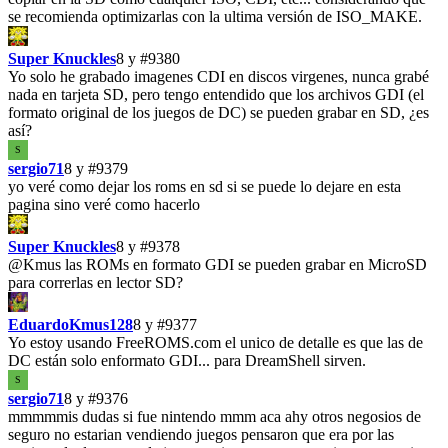
se recomienda optimizarlas con la ultima versión de ISO_MAKE.
Super Knuckles
8 y
#9380
Yo solo he grabado imagenes CDI en discos virgenes, nunca grabé
nada en tarjeta SD, pero tengo entendido que los archivos GDI (el
formato original de los juegos de DC) se pueden grabar en SD, ¿es
así?
S
sergio71
8 y
#9379
yo veré como dejar los roms en sd si se puede lo dejare en esta
pagina sino veré como hacerlo
Super Knuckles
8 y
#9378
@Kmus las ROMs en formato GDI se pueden grabar en MicroSD
para correrlas en lector SD?
EduardoKmus128
8 y
#9377
Yo estoy usando FreeROMS.com el unico de detalle es que las de
DC están solo enformato GDI... para DreamShell sirven.
S
sergio71
8 y
#9376
mmmmmis dudas si fue nintendo mmm aca ahy otros negosios de
seguro no estarian vendiendo juegos pensaron que era por las