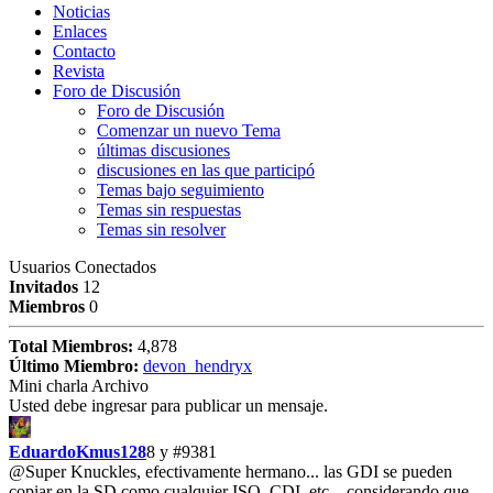
Noticias
Enlaces
Contacto
Revista
Foro de Discusión
Foro de Discusión
Comenzar un nuevo Tema
últimas discusiones
discusiones en las que participó
Temas bajo seguimiento
Temas sin respuestas
Temas sin resolver
Usuarios Conectados
Invitados
12
Miembros
0
Total Miembros:
4,878
Último Miembro:
devon_hendryx
Mini charla Archivo
Usted debe ingresar para publicar un mensaje.
EduardoKmus128
8 y
#9381
@Super Knuckles, efectivamente hermano... las GDI se pueden
copiar en la SD como cualquier ISO, CDI, etc... considerando que