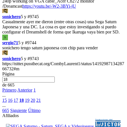
240p working on VGA cable_Acer Cb272 monitor
/Dreamcast
https://youtu.be/-W2-3BYi-jU
sonichero
5 y
#9745
Casualmente ayer me dieron (entre otras cosas) una Sega Saturn
Japonesa y una DC. La cosa es que estoy investigando si puedo
configurar el Dreamshell de forma que Ikaruga vaya bien por SD.
S
sergio71
5 y
#9744
sonichero tengo saturn japonesa con chip para vender
sonichero
5 y
#9743
https://nitter.pussthecat.org/CombyLaurent1/status/14192987134287
66732#m
Página
de 665
Primero
Anterior
1
...
15
16
17
18
19
20
21
...
665
Siguiente
Último
Afiliados