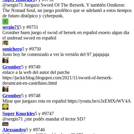
@sergio71
Juegazo Sword Of The Berserk. Y también Omikron:
The Nomad Soul, un juego profético que se adelantó a estos tiempos
de futuro distópico y cyberpunk.
S
sergio71
5 y
#9751
Gromber buen juego el swod of bersek en español esoero algun dia
el undread sword en español
sonichero
5 y
#9750
Justo hoy he comenzado a ver la versión del 97 jajajajaja
Gromber
5 y
#9749
enlace a la web del autor del parche
https://jackicblog.blogspot.com/2021/11/sword-of-berserk-
dreamcast-en-castellano.html
Gromber
5 y
#9748
Mirar que juegazo esta en español https://youtu.be/o3zEMXrWV4A
Super Knuckles
5 y
#9747
@sergio71
¿me podés mandar el lector SD?
Alexsandro
5 y
#9746