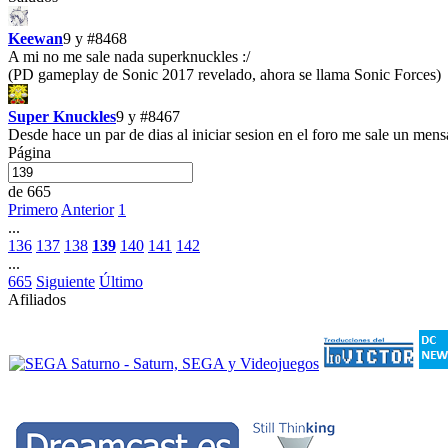
Keewan
9 y
#8468
A mi no me sale nada superknuckles :/
(PD gameplay de Sonic 2017 revelado, ahora se llama Sonic Forces)
Super Knuckles
9 y
#8467
Desde hace un par de dias al iniciar sesion en el foro me sale un mensa
Página
de 665
Primero
Anterior
1
...
136
137
138
139
140
141
142
...
665
Siguiente
Último
Afiliados