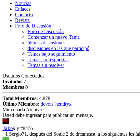
Noticias
Enlaces
Contacto
Revista
Foro de Discusión
Foro de Discusión
Comenzar un nuevo Tema
últimas discusiones
discusiones en las que participó
Temas bajo seguimiento
Temas sin respuestas
Temas sin resolver
Usuarios Conectados
Invitados
7
Miembros
0
Total Miembros:
4,878
Último Miembro:
devon_hendryx
Mini charla Archivo
Usted debe ingresar para publicar un mensaje.
Jako
9 y
#8476
+1 Sergio71, después del Sonic 2 de dreamcast, a los siguientes les fa
S