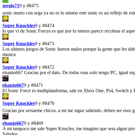
sergio71
9 y
#8475
sonic murio con sega ya no es lo mismo este sonic es un reflejo de es
Super Knuckles
9 y
#8474
lo que vi de Sonic Forces es que por lo menos parece recobrar el a
Super Knuckles
9 y
#8473
Los ultimos juegos de Sonic fueron malos porque la gente que les d
musica
Super Knuckles
9 y
#8472
elsanto667 Gracias por el dato. De todas esas solo tengo PC, igual su
elsanto667
9 y
#8471
El Sonic Force es multiplataforma, sale en Xbox One, Ps4, Switch y 
Super Knuckles
9 y
#8470
Gracias por avisarme chicos, a mi me sigue saliendo, deben ser esos 
elsanto667
9 y
#8469
A mi tampoco me sale Super Knucles, me imagino que sera algun probl
Saludos