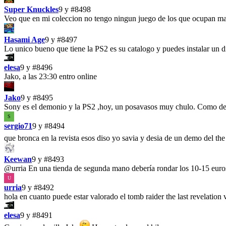
Super Knuckles
9 y
#8498
Veo que en mi coleccion no tengo ningun juego de los que ocupan mas
Hasami Age
9 y
#8497
Lo unico bueno que tiene la PS2 es su catalogo y puedes instalar un d
elesa
9 y
#8496
Jako, a las 23:30 entro online
Jako
9 y
#8495
Sony es el demonio y la PS2 ,hoy, un posavasos muy chulo. Como dec
S
sergio71
9 y
#8494
que bronca en la revista esos diso yo savia y desia de un demo del the
Keewan
9 y
#8493
@urria
En una tienda de segunda mano debería rondar los 10-15 euros,
U
urria
9 y
#8492
hola en cuanto puede estar valorado el tomb raider the last revelation
elesa
9 y
#8491