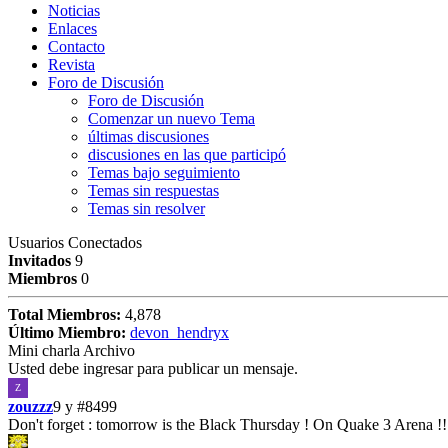
Noticias
Enlaces
Contacto
Revista
Foro de Discusión
Foro de Discusión
Comenzar un nuevo Tema
últimas discusiones
discusiones en las que participó
Temas bajo seguimiento
Temas sin respuestas
Temas sin resolver
Usuarios Conectados
Invitados
9
Miembros
0
Total Miembros:
4,878
Último Miembro:
devon_hendryx
Mini charla Archivo
Usted debe ingresar para publicar un mensaje.
Z
zouzzz
9 y
#8499
Don't forget : tomorrow is the Black Thursday ! On Quake 3 Arena !