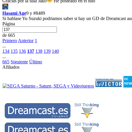
Gracias por la silla Jako
He posteado en el hilo
Hasami Age
9 y
#8489
Si hablase Yu Suzuki podriamos saber si hay un GD de Dreamcast aunq
Página
de 665
Primero
Anterior
1
...
134
135
136
137
138
139
140
...
665
Siguiente
Último
Afiliados