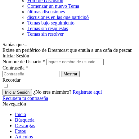
Foro de Discusión
Comenzar un nuevo Tema
últimas discusiones
discusiones en las que participó
Temas bajo seguimiento
Temas sin respuestas
Temas sin resolver
Sabías que...
Existe un periférico de Dreamcast que emula a una caña de pescar.
Iniciar Sesión
Nombre de Usuario
*
Contraseña
*
Mostrar
Recordar
¿No eres miembro?
Regístrate aquí
Iniciar Sesión
Recupera tu contraseña
Navegación
Inicio
Búsqueda
Descargas
Fotos
Artículos