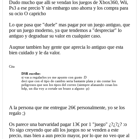
Dudo mucho que alli se vendan los juegos de Xbox360, Wii,
Ps3 a ese precio Y sin embargo uno ahorra y los compra para
su ocio O capricho
Lo que pasa que "duele" mas pagar por un juego antiguo, que
por un juego moderno, ya que tendemos a "despreciar" lo
antiguo y degraduar su valor en cualquier caso.
Auqnue tambien hay gente que aprecia lo antiguo que esta
bien cuidado y le da valor.
Cita
DSR escribe:
si vas a regalarlos yo me apunto con gusto :D
deci que con el tipo de cambio seria bastante plata y sin contar los
peligrosos que son los tipos del correo (siempre afanando cosas los
hdp, un dia voy a cortale un brazo a alguno :p)
A la persona que me entregue 26€ personalmente, yo se los
regalo ;)
Os parece una barvaridad pagar 13€ por 1 "juego" ¿?¿?¿? :o
Yo sigo creyendo que alli los juegos no se venden a este
precio, mas bien a aun precio mayor, por lo que no veo que al