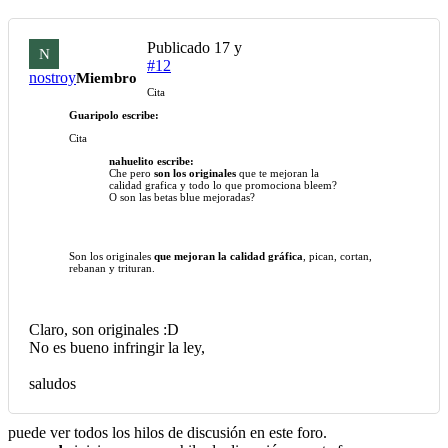
Publicado
17 y
N
#12
nostroy
Miembro
Cita
Guaripolo escribe:
Cita
nahuelito escribe:
Che pero
son los originales
que te mejoran la
calidad grafica y todo lo que promociona bleem?
O son las betas blue mejoradas?
Son los originales
que mejoran la calidad gráfica
, pican, cortan,
rebanan y trituran.
Claro, son originales :D
No es bueno infringir la ley,
saludos
puede ver todos los hilos de discusión en este foro.