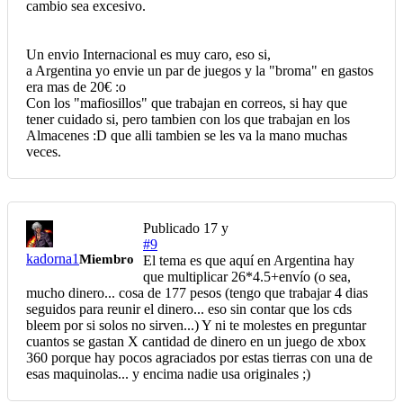
cambio sea excesivo.
Un envio Internacional es muy caro, eso si,
a Argentina yo envie un par de juegos y la "broma" en gastos
era mas de 20€ :o
Con los "mafiosillos" que trabajan en correos, si hay que
tener cuidado si, pero tambien con los que trabajan en los
Almacenes :D que alli tambien se les va la mano muchas
veces.
Publicado
17 y
#9
kadorna1
Miembro
El tema es que aquí en Argentina hay
que multiplicar 26*4.5+envío (o sea,
mucho dinero... cosa de 177 pesos (tengo que trabajar 4 dias
seguidos para reunir el dinero... eso sin contar que los cds
bleem por si solos no sirven...) Y ni te molestes en preguntar
cuantos se gastan X cantidad de dinero en un juego de xbox
360 porque hay pocos agraciados por estas tierras con una de
esas maquinolas... y encima nadie usa originales ;)