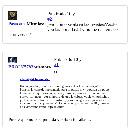
Publicado
10 y
#2
Pasucama
Miembro
pero cómo se abren las revistas??,solo
veo las portadas!!! y no me dan enlace
para verlas!!!
Publicado
10 y
#1
BROLY5783
Miembro
Cita
alexislight ha escrito:
Habia pasado por alto estas imagenes, estan buenisimas ja!
Para mi la consola fue pintada para la ocasión, y retocada un poco,
hasta parece que es solo carcasa y con la pintura corrida en unas
partes . El juego, por el hecho de que la cabeza vuela en pedacitos,
podria parecer Soldier of Fortune, pero esos graficos parecen de
una consola mas potente. Y el mando no parece ser de DC, parece
de Gamecube como dijo Widder.
Puede que no este pintada y solo este rallada.