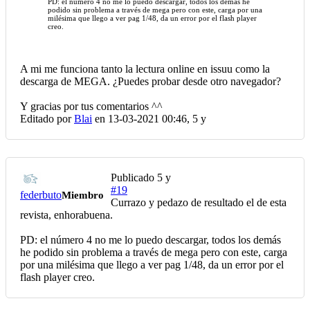
PD: el número 4 no me lo puedo descargar, todos los demás he
podido sin problema a través de mega pero con este, carga por una
milésima que llego a ver pag 1/48, da un error por el flash player
creo.
A mi me funciona tanto la lectura online en issuu como la
descarga de MEGA. ¿Puedes probar desde otro navegador?
Y gracias por tus comentarios ^^
Editado por
Blai
en 13-03-2021 00:46,
5 y
Publicado
5 y
#19
federbuto
Miembro
Currazo y pedazo de resultado el de esta
revista, enhorabuena.
PD: el número 4 no me lo puedo descargar, todos los demás
he podido sin problema a través de mega pero con este, carga
por una milésima que llego a ver pag 1/48, da un error por el
flash player creo.