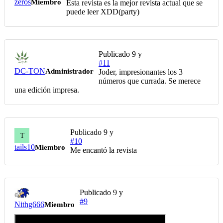
zeros
Miembro
Esta revista es la mejor revista actual que se
puede leer XDD(party)
Publicado
9 y
#11
DC-TON
Administrador
Joder, impresionantes los 3
números que currada. Se merece
una edición impresa.
Publicado
9 y
T
#10
tails10
Miembro
Me encantó la revista
Publicado
9 y
#9
Nithg666
Miembro