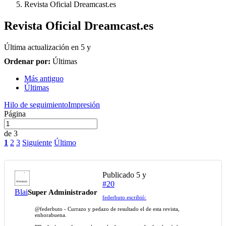
Revista Oficial Dreamcast.es
Revista Oficial Dreamcast.es
Última actualización en
5 y
Ordenar por:
Últimas
Más antiguo
Últimas
Hilo de seguimiento
Impresión
Página
de 3
1
2
3
Siguiente
Último
Publicado
5 y
#20
Blai
Super Administrador
federbuto escribió:
@federbuto
- Currazo y pedazo de resultado el de esta revista,
enhorabuena.