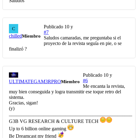
Saludos
Publicado
10 y
C
#7
chilled
Miembro
Saludos camaradas, me preguntaba si el
proyecto de la revista seguía en pie, o se
finalizó ?
Publicado
10 y
#6
ULTIMATEGAM3RPRO
Miembro
Me encanta la revista,
muy bien conseguida y logra transmitir ese toque retro del
sistema.
Gracias, sigan!
(y)
__________________________________________________
G3B VG RESEARCH & CULTURE TECH
Up to 6 billion online gaming
Be Dreamcast my friend