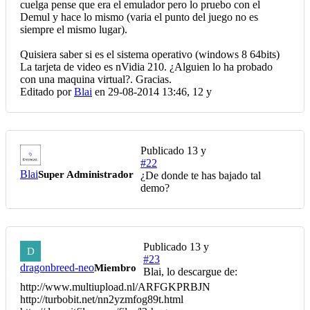
cuelga pense que era el emulador pero lo pruebo con el
Demul y hace lo mismo (varia el punto del juego no es
siempre el mismo lugar).
Quisiera saber si es el sistema operativo (windows 8 64bits)
La tarjeta de video es nVidia 210. ¿Alguien lo ha probado
con una maquina virtual?. Gracias.
Editado por
Blai
en 29-08-2014 13:46,
12 y
Publicado
13 y
#22
Blai
Super Administrador
¿De donde te has bajado tal
demo?
Publicado
13 y
D
#23
dragonbreed-neo
Miembro
Blai, lo descargue de:
http://www.multiupload.nl/ARFGKPRBJN
http://turbobit.net/nn2yzmfog89t.html