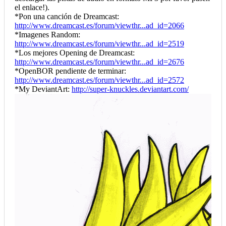
el enlace!).
*Pon una canción de Dreamcast:
http://www.dreamcast.es/forum/viewthr...ad_id=2066
*Imagenes Random:
http://www.dreamcast.es/forum/viewthr...ad_id=2519
*Los mejores Opening de Dreamcast:
http://www.dreamcast.es/forum/viewthr...ad_id=2676
*OpenBOR pendiente de terminar:
http://www.dreamcast.es/forum/viewthr...ad_id=2572
*My DeviantArt:
http://super-knuckles.deviantart.com/