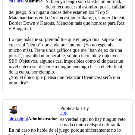
elcuneta
Miembro
Si bien yo tengo sólo la edición normal,
debo reconocer mi asombro por la calidad
del juego. Sin lugar a dudas debe estar en los "Top 5"
Matamarcianos en la Dreamcast junto Ikaruga, Under Defeat,
Border Down y Karous. Mención más que honrosa para Rez
y Bangai-O.
Lo que más me sorprendió fue que el juego final supera con
creces al "demo" que anda por Internet (Yo no esperaba
mucho más). Tiene unos gráficos que me "han dejao de una
pieza", jugabilidad impecable, sonido increíble y objetivos,
SI!!! Objetivos, algunos casi imposibles como el de pasar un
nivel entero sin disparle a ningún enemigo hasta el jefe final
de la etapa, por ejemplo.
¿Soy el único que piensa que relanzar Dreamcast sería una
gran idea?
Publicado
13 y
#28
alexislight
Administrador
es verdad aqui no hay ningun veto
o nada contra redspot o duranik.
En mi caso no hablo de el juego porque sinceramente no lo