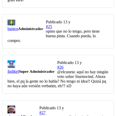
Publicado
13 y
#25
baigos
Administrador
opino que no lo tengo, pero tiene
buena pinta. Cuando pueda, lo
compro.
Publicado
13 y
#26
Indiket
Super Administrador
@elcuneta
: aquí no hay ningún
veto sobre Sturmwind. Ahora
bien, el pq la gente no lo habla? No tengo ni idea!! Quizá pq
no haya aún versión verbatim, eh?? xD
Publicado
13 y
#27