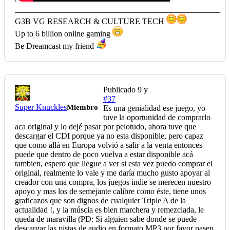
__________________________________________________
G3B VG RESEARCH & CULTURE TECH
Up to 6 billion online gaming
Be Dreamcast my friend
Publicado
9 y
#37
Super Knuckles
Miembro
Es una genialidad ese juego, yo
tuve la oportunidad de comprarlo
aca original y lo dejé pasar por pelotudo, ahora tuve que
descargar el CDI porque ya no esta disponible, pero capaz
que como allá en Europa volvió a salir a la venta entonces
puede que dentro de poco vuelva a estar disponible acá
tambien, espero que llegue a ver si esta vez puedo comprar el
original, realmente lo vale y me daría mucho gusto apoyar al
creador con una compra, los juegos indie se merecen nuestro
apoyo y mas los de semejante calibre como éste, tiene unos
graficazos que son dignos de cualquier Triple A de la
actualidad !, y la múscia es bien marchera y remezclada, le
queda de maravilla (PD: Si alguien sabe donde se puede
descargar las pistas de audio en formato MP3 por favor pasen