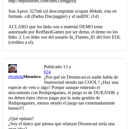
http://depositfiles.com/files/l3rhqgsyq
Son Aprox 327mb (al descomprimir ocupan 494mb, esta en
formato .cdi (Padus Discjuggler) y el nullDC r141
ACLARO que los links son a material DEMO (esta
autorizado por RedSpotGames por ser demo, el demo no los
links :). Los links son del usuario In_Flames_81 del foro EOL
(creditos a el).
Publicado
13 y
#24
elcuneta
Miembro
¿Por qué en Dreamcast.es nadie habla de
Sturmwind siendo tan COOL? ¿Hay una
especie de veto o algo? Porque aunque entiendo el
descontento con Redspotgames, el juego es de DURANIK y
no deben éstos chicos pagar por la mala gestión de
Redspotgames, menos siendo el juego tan extremadamente
bueno!!!
¿Qué opinan?
¿Soy el único que piensa que relanzar Dreamcast sería una
gran idea?