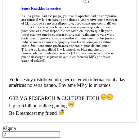
Cita
Super Knuckles ha escrito:
Es una genialidad ese juego, yo tuve la oportunidad de comprarlo
aca original y lo dejé pasar por pelotudo, ahora tuve que descargar
el CDI porque ya no esta disponible, pero capaz que como allá en
Europa volvió a salir a la venta entonces puede que dentro de
poco vuelva a estar disponible acá tambien, espero que llegue a
ver si esta vez puedo comprar el original, realmente lo vale y me
daría mucho gusto apoyar al creador con una compra, los juegos
indie se merecen nuestro apoyo y mas los de semejante calibre
como éste, tiene unos graficazos que son dignos de cualquier
Triple A de la actualidad !, y la múscia es bien marchera y
remezclada, le queda de maravilla (PD: Si alguien sabe donde se
puede descargar las pistas de audio en formato MP3 por favor
pasen el enlace!).
Yo los estoy distribuyendo, pero el envío internacional a las
américas no sería barato. Enviame MP y lo miramos.
__________________________________________________
G3B VG RESEARCH & CULTURE TECH
Up to 6 billion online gaming
Be Dreamcast my friend
Página