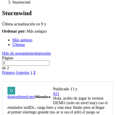
Sturmwind
Sturmwind
Última actualización en
9 y
Ordenar por:
Más antiguo
Más antiguo
Últimas
Hilo de seguimiento
Impresión
Página
de 2
Primero
Anterior
1
2
Publicado
13 y
D
#21
dragonbreed-neo
Miembro
Hola, acabo de jugar la version
DEMO (solo un nivel trae) con el
emulador nullDc, carga bien y esta muy fluido pero al llegar
al primer enemigo grande (no se si sea el jefe) el juego se