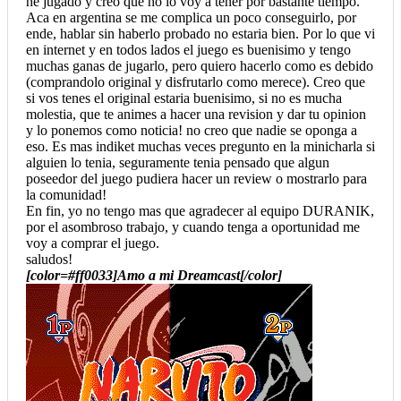
he jugado y creo que no lo voy a tener por bastante tiempo.
Aca en argentina se me complica un poco conseguirlo, por
ende, hablar sin haberlo probado no estaria bien. Por lo que vi
en internet y en todos lados el juego es buenisimo y tengo
muchas ganas de jugarlo, pero quiero hacerlo como es debido
(comprandolo original y disfrutarlo como merece). Creo que
si vos tenes el original estaria buenisimo, si no es mucha
molestia, que te animes a hacer una revision y dar tu opinion
y lo ponemos como noticia! no creo que nadie se oponga a
eso. Es mas indiket muchas veces pregunto en la minicharla si
alguien lo tenia, seguramente tenia pensado que algun
poseedor del juego pudiera hacer un review o mostrarlo para
la comunidad!
En fin, yo no tengo mas que agradecer al equipo DURANIK,
por el asombroso trabajo, y cuando tenga a oportunidad me
voy a comprar el juego.
saludos!
[color=#ff0033]Amo a mi Dreamcast[/color]