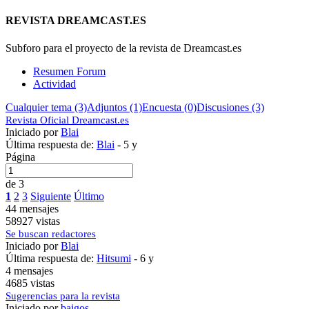
REVISTA DREAMCAST.ES
Subforo para el proyecto de la revista de Dreamcast.es
Resumen Forum
Actividad
Cualquier tema (3)
Adjuntos (1)
Encuesta (0)
Discusiones (3)
Revista Oficial Dreamcast.es
Iniciado por
Blai
Última respuesta de:
Blai
-
5 y
Página
de 3
1
2
3
Siguiente
Último
44 mensajes
58927 vistas
Se buscan redactores
Iniciado por
Blai
Última respuesta de:
Hitsumi
-
6 y
4 mensajes
4685 vistas
Sugerencias para la revista
Iniciado por
baigos