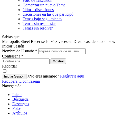
Foro de Discusión
Comenzar un nuevo Tema
últimas discusiones
discusiones en las que participó
Temas bajo seguimiento
Temas sin respuestas
Temas sin resolver
Sabías que...
Metropolis Street Racer se lanzó 3 veces en Dreamcast debido a los v
Iniciar Sesión
Nombre de Usuario
*
Contraseña
*
Mostrar
Recordar
¿No eres miembro?
Regístrate aquí
Iniciar Sesión
Recupera tu contraseña
Navegación
Inicio
Búsqueda
Descargas
Fotos
Artículos