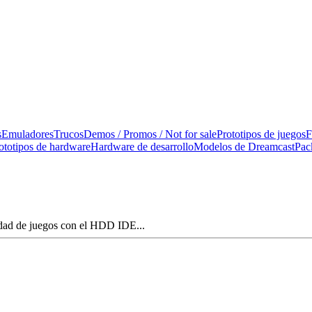
s
Emuladores
Trucos
Demos / Promos / Not for sale
Prototipos de juegos
F
ototipos de hardware
Hardware de desarrollo
Modelos de Dreamcast
Pac
idad de juegos con el HDD IDE...