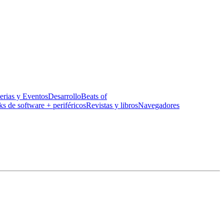
erias y Eventos
Desarrollo
Beats of
ks de software + periféricos
Revistas y libros
Navegadores