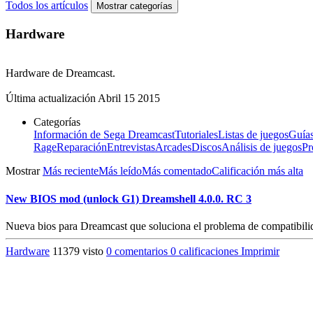
Todos los artículos
Mostrar categorías
Hardware
Hardware de Dreamcast.
Última actualización
Abril 15 2015
Categorías
Información de Sega Dreamcast
Tutoriales
Listas de juegos
Guía
Rage
Reparación
Entrevistas
Arcades
Discos
Análisis de juegos
Pr
Mostrar
Más reciente
Más leído
Más comentado
Calificación más alta
New BIOS mod (unlock G1) Dreamshell 4.0.0. RC 3
Nueva bios para Dreamcast que soluciona el problema de compatibil
Hardware
11379 visto
0 comentarios
0 calificaciones
Imprimir