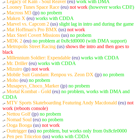
.-
Legacy of Kain - Soul Reaver
(eu)
work with DMA
.-
Looney Tunes Space Race
(eu)
not work
(however works CDI!)
.-
Macross M3
(jp)
no probem
.-
Maken X
(eu)
works with CDDA
.-
Marvel vs. Capcom 2
(us)
slight lag in intro and during the game
.-
Mat Hoffman's Pro BMX
(us)
not work
.-
Max Steel Covert Missions
(us)
no probem
.-
MDK 2
(eu)
no problem at 0x8cfd0000 (with DMA support)
.-
Metropolis Street Racing
(us)
shows the intro and then goes to
black
.-
Millennium Soldier: Expendable
(eu)
works with CDDA
.-
Mr. Driller
(eu)
works with CDDA
.-
Mizuiro
(jp)
not work
.-
Mobile Suit Gundam: Renpou vs. Zeon DX
(jp)
no probem
.-
Moho
(eu)
no probem
.-
Musapeys_Choco_Marker
(jp)
no probem
.-
Mortal Kombat - Gold
(eu)
no problem, works with DMA and
CDDA
.-
MTV Sports Skateboarding Featuring Andy Macdonald
(eu)
not
work (reboots console)
.-
Nettou Golf
(jp)
no probem
.-
Nomad Soul
(eu)
no probem
.-
Ooga Booga
(us)
not work
.-
Outtrigger
(us)
no problem, but works only from 0x8cfe0000
.-
Pen pen Triicelon
(us)
works with CDDA