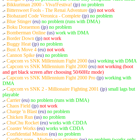
.-
Bikkuriman 2000 - Viva!Festiva!
(jp)
no problem
.-
Bittersweet Fools - The Renai Adventure
(jp)
not work
.-
Biohazard Code Veronica - Complete
(jp)
no problem
.-
Blue Stinger
(eu)
no problem (runs with DMA)
.-
Boku Doraemon
(jp)
no problem
.-
Bomberman Online
(us)
work with DMA
.-
Border Down
(jp)
not work
.-
Buggy Heat
(jp)
no problem
.-
Bust A Move 4
(eu)
not work
.-
Cannon Spike
(eu)
no problem
.-
Capcom vs SNK Millennium Fight 2000
(us)
working with DMA
.-
Capcom vs SNK Millennium Fight 2000
(eu)
not working (boot
and get black screen after choosing 50/60Hz mode)
.-
Capcom vs SNK Millennium Fight 2000 Pro
(jp)
working with
DMA
.-
Capcom vs SNK 2 - Millionaire Fighting 2001
(jp)
small lags but
playable
.-
Carrier
(eu)
no problem (runs with DMA)
.-
Chaos Field
(jp)
not work
.-
Charge 'n Blast
(eu)
no problem
.-
Chicken Run
(us)
no problem
.-
ChuChu Rocket
(eu)
works with CDDA
.-
Coaster Works
(eu)
works with CDDA
.-
Confidential Mission
(eu)
no problem
.-
Conflict zone - Modern war strategy
(us)
no problem (works only