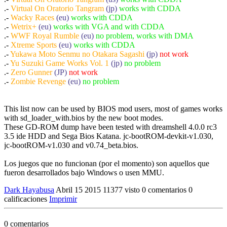
.-
Virtual On Oratorio Tangram
(jp)
works with CDDA
.-
Wacky Races
(eu)
works with CDDA
.-
Wetrix+
(eu)
works with VGA and with CDDA
.-
WWF Royal Rumble
(eu)
no problem, works with DMA
.-
Xtreme Sports
(eu)
works with CDDA
.-
Yukawa Moto Senmu no Otakara Sagashi
(jp)
not work
.-
Yu Suzuki Game Works Vol. 1
(jp)
no problem
.-
Zero Gunner
(JP)
not work
.-
Zombie Revenge
(eu)
no problem
This list now can be used by BIOS mod users, most of games works
with sd_loader_with.bios by the new boot modes.
These GD-ROM dump have been tested with dreamshell 4.0.0 rc3
3.5 ide HDD and Sega Bios Katana. jc-bootROM-devkit-v1.030,
jc-bootROM-v1.030 and v0.74_beta.bios.
Los juegos que no funcionan (por el momento) son aquellos que
fueron desarrollados bajo Windows o usen MMU.
Dark Hayabusa
Abril 15 2015
11377 visto
0 comentarios
0
calificaciones
Imprimir
0 comentarios