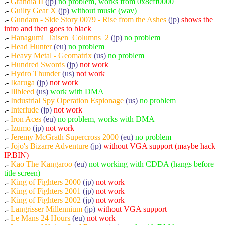
.-
Grandia II
(jp)
no problem, works from 0x8cff0000
.-
Guilty Gear X
(jp)
without music (wav)
.-
Gundam - Side Story 0079 - Rise from the Ashes
(jp)
shows the
intro and then goes to black
.-
Hanagumi_Taisen_Columns_2
(jp)
no problem
.-
Head Hunter
(eu)
no problem
.-
Heavy Metal - Geomatrix
(us)
no problem
.-
Hundred Swords
(jp)
not work
.-
Hydro Thunder
(us)
not work
.-
Ikaruga
(jp)
not work
.-
Illbleed
(us)
work with DMA
.-
Industrial Spy Operation Espionage
(us)
no problem
.-
Interlude
(jp)
not work
.-
Iron Aces
(eu)
no problem, works with DMA
.-
Izumo
(jp)
not work
.-
Jeremy McGrath Supercross 2000
(eu)
no problem
.-
Jojo's Bizarre Adventure
(jp)
without VGA support (maybe hack
IP.BIN)
.-
Kao The Kangaroo
(eu)
not working with CDDA (hangs before
title screen)
.-
King of Fighters 2000
(jp)
not work
.-
King of Fighters 2001
(jp)
not work
.-
King of Fighters 2002
(jp)
not work
.-
Langrisser Millennium
(jp)
without VGA support
.-
Le Mans 24 Hours
(eu)
not work