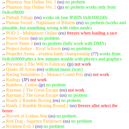
.-
Phantasy Star Online Ver. 1
(us)
no probem
.-
Phantasy Star Online Ver. 2
(jp)
no probem works only from
0x8cef8000
.-
Pinball Trilogy
(eu)
works ok (use IP.BIN 0x8c000100)
.-
Plasma Sword - Nightmare of Bilstein
(eu)
no probem (works and
playable, but something wrong with video mode)
.-
POD 2 - Multiplayer Online
(eu)
freezes when loading a race
.-
Power Stone
(us)
no problem
.-
Power Stone 2
(us)
no probem (fully work with DMA)
.-
Project Justice - Rival Schools
(eu)
no problem
.-
Propeller Arena - aviation battle championship
(??)
works from
0x8cfe0000/after a few minutes trouble with physics and graphics
.-
Psyvariar 2 The Will to Fabricate
(jp)
not work
.-
Quake III Arena
(eu)
without music (wav)
.-
Racing Simulation 2 - Monaco Grand Prix
(eu)
not work
.-
Radirgy
(JP)
not work
.-
Rainbow_Cotton
(jp)
no probem
.-
Rayman 2 The Great Escape
(eu)
not work
.-
Rayman 2 The Great Escape
(us)
no probem
.-
Ready 2 Rumble Boxing
(eu)
no probem
.-
Ready 2 Rumble Boxing Round 2
(us)
freezes after select the
boxer
.-
Record of Lodoss War
(us)
no probem
.-
Red Dog - Superior Firepower
(us)
no problem
.-
Resident Evil 3
(eu)
no problem