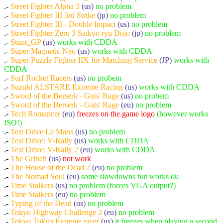
.-
Street Fighter Alpha 3
(us)
no problem
.-
Street Fighter III 3rd Strike
(jp)
no problem
.-
Street Fighter III - Double Impact
(us)
no problem
.-
Street Fighter Zero 3 Saikyo ryu Dojo
(jp)
no problem
.-
Stunt_GP
(us)
works with CDDA
.-
Super Magnetic Neo
(us)
works with CDDA
.-
Super Puzzle Fighter IIX for Matching Service
(JP)
works with
CDDA
.-
Surf Rocket Racers
(us)
no probem
.-
Suzuki ALSTARE Extreme Racing
(us)
works with CDDA
.-
Sword of the Berserk - Guts' Rage
(us)
no probem
.-
Sword of the Berserk - Guts' Rage
(eu)
no problem
.-
Tech Romancer
(eu)
freezes on the game logo
(however works
ISO!)
.-
Test Drive Le Mans
(us)
no problem
.-
Test Drive: V-Rally
(us)
works with CDDA
.-
Test Drive: V-Rally 2
(eu)
works with CDDA
.-
The Grinch
(us)
not work
.-
The House of the Dead 2
(eu)
no problem
.-
The Nomad Soul
(eu)
some slowdowns but works ok
.-
Time Stalkers
(us)
no problem (forces VGA output?)
.-
Time Stalkers
(eu)
no problem
.-
Typing of the Dead
(us)
no problem
.-
Tokyo Highway Challenge 2
(eu)
no problem
.-
Tokyo Tokyo Extreme racer
(us)
it freezes when playing a second