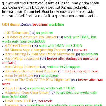
que actualizar el Eprom con la nueva Bios de Swat y debo añadir
que consiste en una Bios Sega Dev Kit Katana hackeada y
fusionada con Dreamshell Boot loader que da como resultado la
compatibilidad absoluta con la lista que presento a continuación:
GDI dump
Region
problems
work fine
.-
102 Dalmatians
(us)
no problem
.-
18 Wheeler American Pro Trucker
(us)
work with DMA, but
works only from 0x8cfe0000
.-
4 Wheel Thunder
(us)
work with DMA and CDDA
.-
90 Minutes Sega Championship Football
(eu)
not work
.-
Aero Dancing i - Jikai Saku Made Matemasen
(jp)
no problem
.-
Aero Wings 2 Airstrike
(us)
freezes after starting the mission or
combat :(
.-
Aero Wings 2 Airstrike
(eu)
without VGA support
.-
Akihabara Dennou Gumi Pata Pies
(jp)
freezes after start menu
.-
Alien Front Online
(us)
no problem
.-
Alone in The Dark IV The New Nightmare
(eu)
freezes after start
menu
.-
Aqua GT
(eu)
no problem, works with CDDA
.-
Atsumare! Guru Guru Onsen
(jp)
no problem, but works only
from 0x8cfe0000
.-
Baldr Force EXE
(jp)
not work
.-
Bangai-o
(eu)
no problem, but works only composite video mode