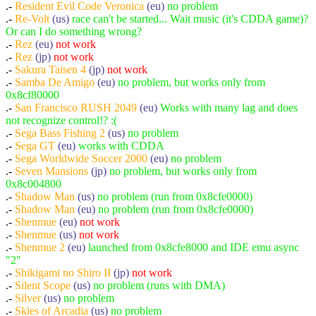
.-
Resident Evil Code Veronica
(eu)
no problem
.-
Re-Volt
(us)
race can't be started... Wait music (it's CDDA game)?
Or can I do something wrong?
.-
Rez
(eu)
not work
.-
Rez
(jp)
not work
.-
Sakura Taisen 4
(jp)
not work
.-
Samba De Amigo
(eu)
no problem, but works only from
0x8cf80000
.-
San Francisco RUSH 2049
(eu)
Works with many lag and does
not recognize control!? :(
.-
Sega Bass Fishing 2
(us)
no problem
.-
Sega GT
(eu)
works with CDDA
.-
Sega Worldwide Soccer 2000
(eu)
no problem
.-
Seven Mansions
(jp)
no problem, but works only from
0x8c004800
.-
Shadow Man
(us)
no problem (run from 0x8cfe0000)
.-
Shadow Man
(eu)
no problem (run from 0x8cfe0000)
.-
Shenmue
(eu)
not work
.-
Shenmue
(us)
not work
.-
Shenmue 2
(eu)
launched from 0x8cfe8000 and IDE emu async
"2"
.-
Shikigami no Shiro II
(jp)
not work
.-
Silent Scope
(us)
no problem (runs with DMA)
.-
Silver
(us)
no problem
.-
Skies of Arcadia
(us)
no problem