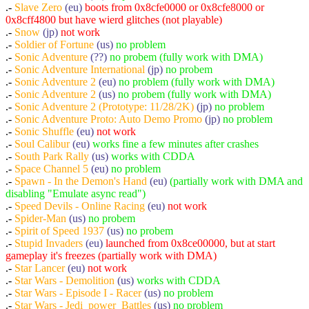
.-
Slave Zero
(eu)
boots from 0x8cfe0000 or 0x8cfe8000 or
0x8cff4800 but have wierd glitches (not playable)
.-
Snow
(jp)
not work
.-
Soldier of Fortune
(us)
no problem
.-
Sonic Adventure
(??)
no probem (fully work with DMA)
.-
Sonic Adventure International
(jp)
no probem
.-
Sonic Adventure 2
(eu)
no problem (fully work with DMA)
.-
Sonic Adventure 2
(us)
no probem (fully work with DMA)
.-
Sonic Adventure 2 (Prototype: 11/28/2K)
(jp)
no problem
.-
Sonic Adventure Proto: Auto Demo Promo
(jp)
no problem
.-
Sonic Shuffle
(eu)
not work
.-
Soul Calibur
(eu)
works fine a few minutes after crashes
.-
South Park Rally
(us)
works with CDDA
.-
Space Channel 5
(eu)
no problem
.-
Spawn - In the Demon's Hand
(eu)
(partially work with DMA and
disabling "Emulate async read")
.-
Speed Devils - Online Racing
(eu)
not work
.-
Spider-Man
(us)
no probem
.-
Spirit of Speed 1937
(us)
no probem
.-
Stupid Invaders
(eu)
launched from 0x8ce00000, but at start
gameplay it's freezes (partially work with DMA)
.-
Star Lancer
(eu)
not work
.-
Star Wars - Demolition
(us)
works with CDDA
.-
Star Wars - Episode I - Racer
(us)
no problem
.-
Star Wars - Jedi_power_Battles
(us)
no problem