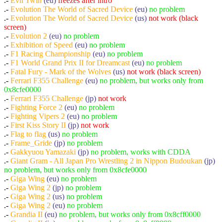
.-
Evil Twin
(eu)
freezes after intro
.-
Evolution The World of Sacred Device
(eu)
no problem
.-
Evolution The World of Sacred Device
(us)
not work (black
screen)
.-
Evolution 2
(eu)
no problem
.-
Exhibition of Speed
(eu)
no problem
.-
F1 Racing Championship
(eu)
no problem
.-
F1 World Grand Prix II for Dreamcast
(eu)
no problem
.-
Fatal Fury - Mark of the Wolves
(us)
not work (black screen)
.-
Ferrari F355 Challenge
(eu)
no problem, but works only from
0x8cfe0000
.-
Ferrari F355 Challenge
(jp)
not work
.-
Fighting Force 2
(eu)
no problem
.-
Fighting Vipers 2
(eu)
no problem
.-
First Kiss Story II
(jp)
not work
.-
Flag to flag
(us)
no problem
.-
Frame_Gride
(jp)
no problem
.-
Gakkyuou Yamazaki
(jp)
no problem, works with CDDA
.-
Giant Gram - All Japan Pro Wrestling 2 in Nippon Budoukan
(jp)
no problem, but works only from 0x8cfe0000
.-
Giga Wing
(eu)
no problem
.-
Giga Wing 2
(jp)
no problem
.-
Giga Wing 2
(us)
no problem
.-
Giga Wing 2
(eu)
no problem
.-
Grandia II
(eu)
no problem, but works only from 0x8cff0000