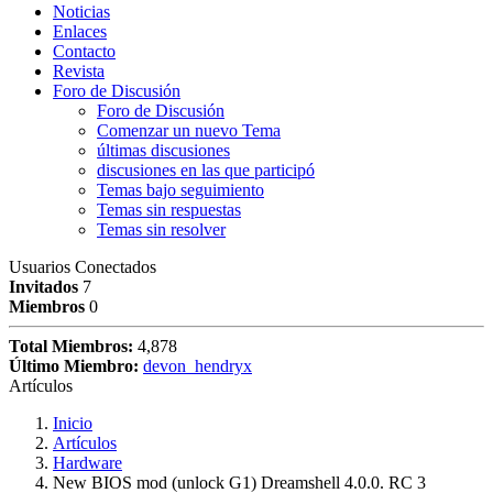
Noticias
Enlaces
Contacto
Revista
Foro de Discusión
Foro de Discusión
Comenzar un nuevo Tema
últimas discusiones
discusiones en las que participó
Temas bajo seguimiento
Temas sin respuestas
Temas sin resolver
Usuarios Conectados
Invitados
7
Miembros
0
Total Miembros:
4,878
Último Miembro:
devon_hendryx
Artículos
Inicio
Artículos
Hardware
New BIOS mod (unlock G1) Dreamshell 4.0.0. RC 3