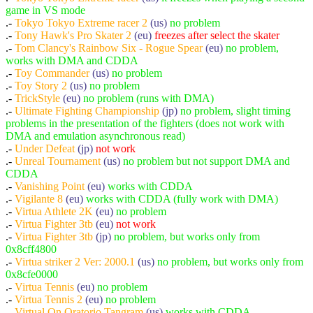
game in VS mode
.-
Tokyo Tokyo Extreme racer 2
(us)
no problem
.-
Tony Hawk's Pro Skater 2
(eu)
freezes after select the skater
.-
Tom Clancy's Rainbow Six - Rogue Spear
(eu)
no problem,
works with DMA and CDDA
.-
Toy Commander
(us)
no problem
.-
Toy Story 2
(us)
no problem
.-
TrickStyle
(eu)
no problem (runs with DMA)
.-
Ultimate Fighting Championship
(jp)
no problem, slight timing
problems in the presentation of the fighters (does not work with
DMA and emulation asynchronous read)
.-
Under Defeat
(jp)
not work
.-
Unreal Tournament
(us)
no problem but not support DMA and
CDDA
.-
Vanishing Point
(eu)
works with CDDA
.-
Vigilante 8
(eu)
works with CDDA (fully work with DMA)
.-
Virtua Athlete 2K
(eu)
no problem
.-
Virtua Fighter 3tb
(eu)
not work
.-
Virtua Fighter 3tb
(jp)
no problem, but works only from
0x8cff4800
.-
Virtua striker 2 Ver: 2000.1
(us)
no problem, but works only from
0x8cfe0000
.-
Virtua Tennis
(eu)
no problem
.-
Virtua Tennis 2
(eu)
no problem
.-
Virtual On Oratorio Tangram
(us)
works with CDDA