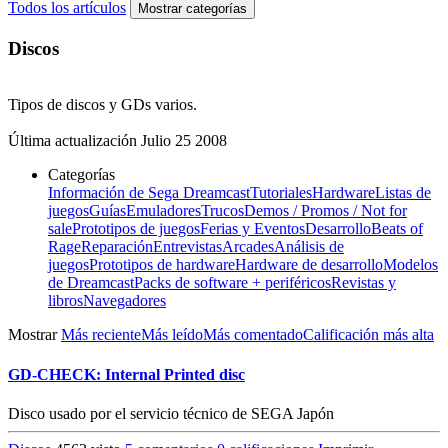
Todos los artículos
Mostrar categorías
Discos
Tipos de discos y GDs varios.
Última actualización
Julio 25 2008
Categorías
Información de Sega Dreamcast
Tutoriales
Hardware
Listas de
juegos
Guías
Emuladores
Trucos
Demos / Promos / Not for
sale
Prototipos de juegos
Ferias y Eventos
Desarrollo
Beats of
Rage
Reparación
Entrevistas
Arcades
Análisis de
juegos
Prototipos de hardware
Hardware de desarrollo
Modelos
de Dreamcast
Packs de software + periféricos
Revistas y
libros
Navegadores
Mostrar
Más reciente
Más leído
Más comentado
Calificación más alta
GD-CHECK: Internal Printed disc
Disco usado por el servicio técnico de SEGA Japón