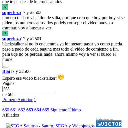
que te paso es de internet.saludos
S
superloza
17 y
#2502
numero de la revista donde salia, por que creo que hoy por hoy si se
piden los numeros atrasados podeis consegir el video nuevo a
estrenar. voy a buscar a ver
S
superloza
17 y
#2501
blackstalker si no lo encuentras ya lo intetare pasar yo como pueda.
paso a pado de cada pagina mas todo el video de comienzo a fin.
para uqe no os perdais nada. ahora mismo voy a ver si busco el
nume
Blai
17 y
#2500
Espero ese vídeo blackstalker!
Página
de 665
Primero
Anterior
1
...
660
661
662
663
664
665
Siguiente
Último
Afiliados