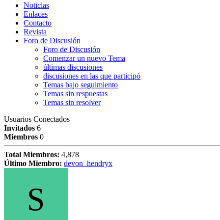
Noticias
Enlaces
Contacto
Revista
Foro de Discusión
Foro de Discusión
Comenzar un nuevo Tema
últimas discusiones
discusiones en las que participó
Temas bajo seguimiento
Temas sin respuestas
Temas sin resolver
Usuarios Conectados
Invitados
6
Miembros
0
Total Miembros:
4,878
Último Miembro:
devon_hendryx
S