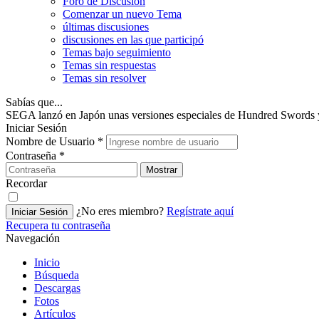
Foro de Discusión
Comenzar un nuevo Tema
últimas discusiones
discusiones en las que participó
Temas bajo seguimiento
Temas sin respuestas
Temas sin resolver
Sabías que...
SEGA lanzó en Japón unas versiones especiales de Hundred Swords y Et
Iniciar Sesión
Nombre de Usuario
*
Contraseña
*
Mostrar
Recordar
¿No eres miembro?
Regístrate aquí
Iniciar Sesión
Recupera tu contraseña
Navegación
Inicio
Búsqueda
Descargas
Fotos
Artículos