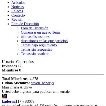
Artículos
Noticias
Enlaces
Contacto
Revista
Foro de Discusión
Foro de Discusión
Comenzar un nuevo Tema
últimas discusiones
discusiones en las que participó
Temas bajo seguimiento
Temas sin respuestas
Temas sin resolver
Usuarios Conectados
Invitados
12
Miembros
0
Total Miembros:
4,878
Último Miembro:
devon_hendryx
Mini charla Archivo
Usted debe ingresar para publicar un mensaje.
kadorna1
17 y
#3078
:o es verdad, necesita +3.3V también... aunque creo que esos se