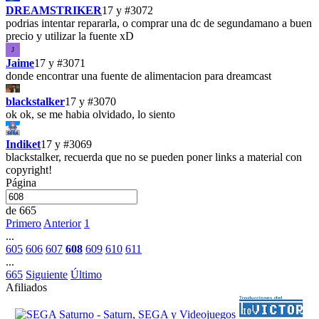
DREAMSTRIKER
17 y
#3072
podrias intentar repararla, o comprar una dc de segundamano a buen
precio y utilizar la fuente xD
J
Jaime
17 y
#3071
donde encontrar una fuente de alimentacion para dreamcast
blackstalker
17 y
#3070
ok ok, se me habia olvidado, lo siento
Indiket
17 y
#3069
blackstalker, recuerda que no se pueden poner links a material con
copyright!
Página
de 665
Primero
Anterior
1
...
605
606
607
608
609
610
611
...
665
Siguiente
Último
Afiliados