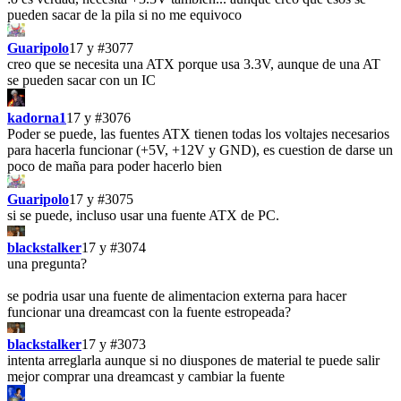
pueden sacar de la pila si no me equivoco
Guaripolo
17 y
#3077
creo que se necesita una ATX porque usa 3.3V, aunque de una AT
se pueden sacar con un IC
kadorna1
17 y
#3076
Poder se puede, las fuentes ATX tienen todas los voltajes necesarios
para hacerla funcionar (+5V, +12V y GND), es cuestion de darse un
poco de maña para poder hacerlo bien
Guaripolo
17 y
#3075
si se puede, incluso usar una fuente ATX de PC.
blackstalker
17 y
#3074
una pregunta?
se podria usar una fuente de alimentacion externa para hacer
funcionar una dreamcast con la fuente estropeada?
blackstalker
17 y
#3073
intenta arreglarla aunque si no diuspones de material te puede salir
mejor comprar una dreamcast y cambiar la fuente