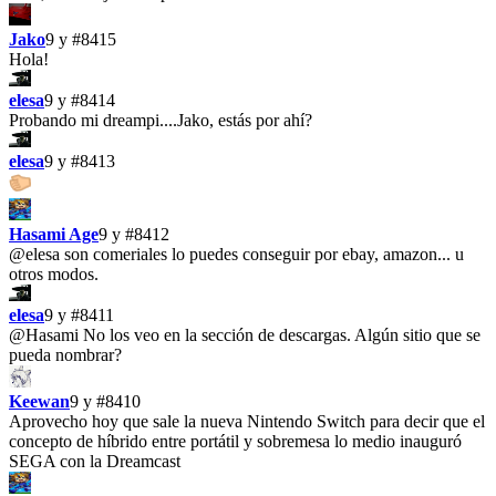
Jako
9 y
#8415
Hola!
elesa
9 y
#8414
Probando mi dreampi....Jako, estás por ahí?
elesa
9 y
#8413
Hasami Age
9 y
#8412
@elesa
son comeriales lo puedes conseguir por ebay, amazon... u
otros modos.
elesa
9 y
#8411
@Hasami No los veo en la sección de descargas. Algún sitio que se
pueda nombrar?
Keewan
9 y
#8410
Aprovecho hoy que sale la nueva Nintendo Switch para decir que el
concepto de híbrido entre portátil y sobremesa lo medio inauguró
SEGA con la Dreamcast