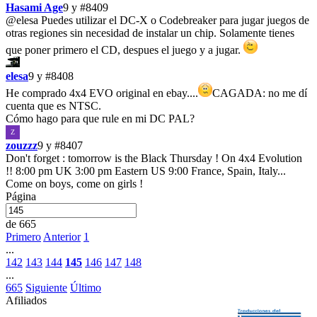
Hasami Age
9 y
#8409
@elesa
Puedes utilizar el DC-X o Codebreaker para jugar juegos de
otras regiones sin necesidad de instalar un chip. Solamente tienes
que poner primero el CD, despues el juego y a jugar.
elesa
9 y
#8408
He comprado 4x4 EVO original en ebay....
CAGADA: no me dí
cuenta que es NTSC.
Cómo hago para que rule en mi DC PAL?
Z
zouzzz
9 y
#8407
Don't forget : tomorrow is the Black Thursday ! On 4x4 Evolution
!! 8:00 pm UK 3:00 pm Eastern US 9:00 France, Spain, Italy...
Come on boys, come on girls !
Página
de 665
Primero
Anterior
1
...
142
143
144
145
146
147
148
...
665
Siguiente
Último
Afiliados