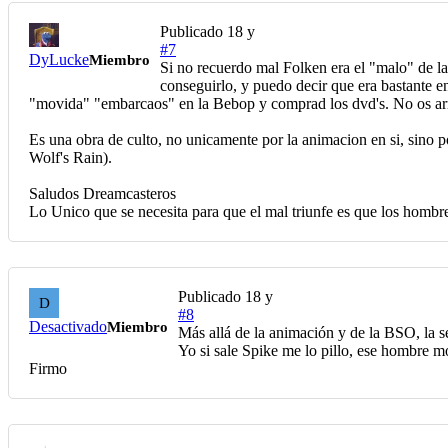
Publicado
18 y
#7
DyLucke
Miembro
Si no recuerdo mal Folken era el "malo" de la
conseguirlo, y puedo decir que era bastante en
"movida" "embarcaos" en la Bebop y comprad los dvd's. No os arr
Es una obra de culto, no unicamente por la animacion en si, sin
Wolf's Rain).
Saludos Dreamcasteros
Lo Unico que se necesita para que el mal triunfe es que los hom
Publicado
18 y
D
#8
Desactivado
Miembro
Más allá de la animación y de la BSO, la se
Yo si sale Spike me lo pillo, ese hombre m
Firmo