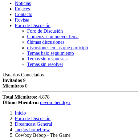
Noticias
Enlaces
Contacto
Revista
Foro de Discusión
Foro de Discusión
Comenzar un nuevo Tema
últimas discusiones
discusiones en las que participó
Temas bajo seguimiento
Temas sin respuestas
Temas sin resolver
Usuarios Conectados
Invitados
9
Miembros
0
Total Miembros:
4,878
Último Miembro:
devon_hendryx
Inicio
Foro de Discusión
Dreamcast General
Juegos homebrew
Cowboy Bebop - The Game