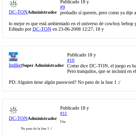
Publicado
18 y
#9
DC-TON
Administrador
probadlo sí quereis, pero como ya dije 
lo mejor es que está ambientado en el universo de cowboy bebop y
Editado por
DC-TON
en 23-06-2008 12:27,
18 y
Publicado
18 y
#10
Indiket
Super Administrador
Como dice DC-TON, el juego es bas
Pero tranquilos, que se incluirá en e
PD: Alguien tiene algún password? No paso de la fase 1 :/
Publicado
18 y
#11
DC-TON
Administrador
Cita
No paso de la fase 1 :/