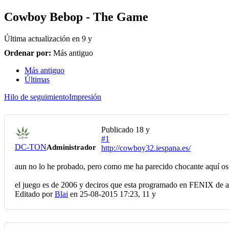
Cowboy Bebop - The Game
Última actualización en
9 y
Ordenar por:
Más antiguo
Más antiguo
Últimas
Hilo de seguimiento
Impresión
Publicado
18 y
#1
DC-TON
Administrador
http://cowboy32.iespana.es/
aun no lo he probado, pero como me ha parecido chocante aquí 
el juego es de 2006 y deciros que esta programado en FENIX de ahí
Editado por
Blai
en 25-08-2015 17:23,
11 y