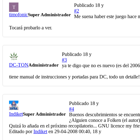
Publicado
18 y
T
#2
timofonic
Super Administrador
Me suena haber este juego hace m
Tocará probarlo a ver.
Publicado
18 y
#3
DC-TON
Administrador
ya te digo que no es nuevo (es del 200
tiene manual de instrucciones y portadas para DC, todo un detalle! 
Publicado
18 y
#4
Indiket
Super Administrador
Buenos descubrimientos se encuentra
¿Alguien conoce a Folken (el autor)
Quizá lo añada en el próximo recopilatorio... GNU licence my frie
Editado por
Indiket
en 29-04-2008 00:40,
18 y