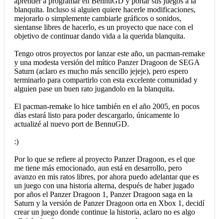
aprender a programar en BennuGD y portar sus juegos a la
blanquita. Incluso si alguien quiere hacerle modificaciones,
mejorarlo o simplemente cambiarle gráficos o sonidos,
sientanse libres de hacerlo, es un proyecto que nace con el
objetivo de continuar dando vida a la querida blanquita.
Tengo otros proyectos por lanzar este año, un pacman-remake
y una modesta versión del mítico Panzer Dragoon de SEGA
Saturn (aclaro es mucho más sencillo jejeje), pero espero
terminarlo para compartirlo con esta excelente comunidad y
alguien pase un buen rato jugandolo en la blanquita.
El pacman-remake lo hice también en el año 2005, en pocos
días estará listo para poder descargarlo, únicamente lo
actualizé al nuevo port de BennuGD.
:)
Por lo que se refiere al proyecto Panzer Dragoon, es el que
me tiene más emocionado, aun está en desarrollo, pero
avanzo en mis ratos libres, por ahora puedo adelantar que es
un juego con una historia alterna, después de haber jugado
por años el Panzer Dragoon 1, Panzer Dragoon saga en la
Saturn y la versión de Panzer Dragoon orta en Xbox 1, decidí
crear un juego donde continue la historia, aclaro no es algo