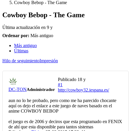
Cowboy Bebop - The Game
Cowboy Bebop - The Game
Última actualización en
9 y
Ordenar por:
Más antiguo
Más antiguo
Últimas
Hilo de seguimiento
Impresión
Publicado
18 y
#1
DC-TON
Administrador
http://cowboy32.iespana.es/
aun no lo he probado, pero como me ha parecido chocante
aquí os dejo el enlace a este juego de naves basado en el
anime COWBOY BEBOP
el juego es de 2006 y deciros que esta programado en FENIX
de ahí que esta disponible para tantos sistemas