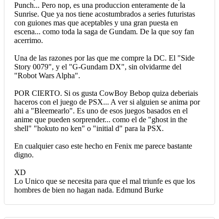
Punch... Pero nop, es una produccion enteramente de la
Sunrise. Que ya nos tiene acostumbrados a series futuristas
con guiones mas que aceptables y una gran puesta en
escena... como toda la saga de Gundam. De la que soy fan
acerrimo.
Una de las razones por las que me compre la DC. El "Side
Story 0079", y el "G-Gundam DX", sin olvidarme del
"Robot Wars Alpha".
POR CIERTO. Si os gusta CowBoy Bebop quiza deberiais
haceros con el juego de PSX... A ver si alguien se anima por
ahi a "Bleemearlo". Es uno de esos juegos basados en el
anime que pueden sorprender... como el de "ghost in the
shell" "hokuto no ken" o "initial d" para la PSX.
En cualquier caso este hecho en Fenix me parece bastante
digno.
XD
Lo Unico que se necesita para que el mal triunfe es que los
hombres de bien no hagan nada. Edmund Burke