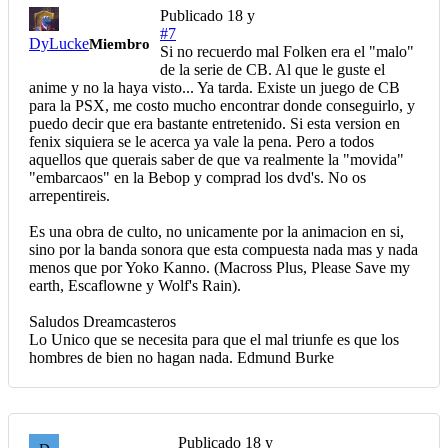
Publicado
18 y
#7
DyLucke
Miembro
Si no recuerdo mal Folken era el "malo"
de la serie de CB. Al que le guste el
anime y no la haya visto... Ya tarda. Existe un juego de CB
para la PSX, me costo mucho encontrar donde conseguirlo, y
puedo decir que era bastante entretenido. Si esta version en
fenix siquiera se le acerca ya vale la pena. Pero a todos
aquellos que querais saber de que va realmente la "movida"
"embarcaos" en la Bebop y comprad los dvd's. No os
arrepentireis.
Es una obra de culto, no unicamente por la animacion en si,
sino por la banda sonora que esta compuesta nada mas y nada
menos que por Yoko Kanno. (Macross Plus, Please Save my
earth, Escaflowne y Wolf's Rain).
Saludos Dreamcasteros
Lo Unico que se necesita para que el mal triunfe es que los
hombres de bien no hagan nada. Edmund Burke
Publicado
18 y