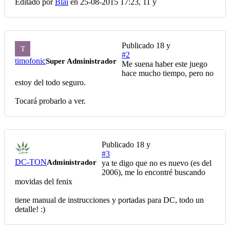
Editado por
Blai
en 25-08-2015 17:23,
11 y
Publicado
18 y
T
#2
timofonic
Super Administrador
Me suena haber este juego
hace mucho tiempo, pero no
estoy del todo seguro.
Tocará probarlo a ver.
Publicado
18 y
#3
DC-TON
Administrador
ya te digo que no es nuevo (es del
2006), me lo encontré buscando
movidas del fenix
tiene manual de instrucciones y portadas para DC, todo un
detalle! :)