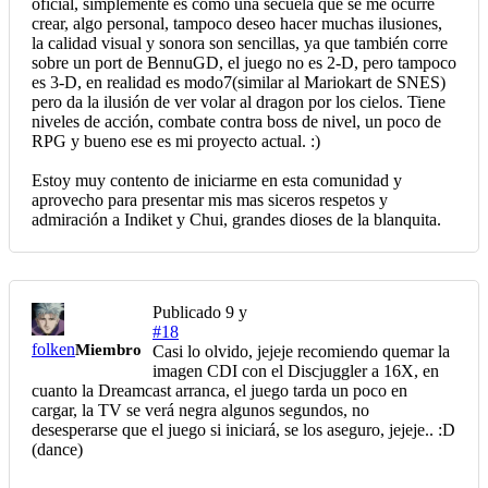
oficial, simplemente es como una secuela que se me ocurre
crear, algo personal, tampoco deseo hacer muchas ilusiones,
la calidad visual y sonora son sencillas, ya que también corre
sobre un port de BennuGD, el juego no es 2-D, pero tampoco
es 3-D, en realidad es modo7(similar al Mariokart de SNES)
pero da la ilusión de ver volar al dragon por los cielos. Tiene
niveles de acción, combate contra boss de nivel, un poco de
RPG y bueno ese es mi proyecto actual. :)
Estoy muy contento de iniciarme en esta comunidad y
aprovecho para presentar mis mas siceros respetos y
admiración a Indiket y Chui, grandes dioses de la blanquita.
Publicado
9 y
#18
folken
Miembro
Casi lo olvido, jejeje recomiendo quemar la
imagen CDI con el Discjuggler a 16X, en
cuanto la Dreamcast arranca, el juego tarda un poco en
cargar, la TV se verá negra algunos segundos, no
desesperarse que el juego si iniciará, se los aseguro, jejeje.. :D
(dance)