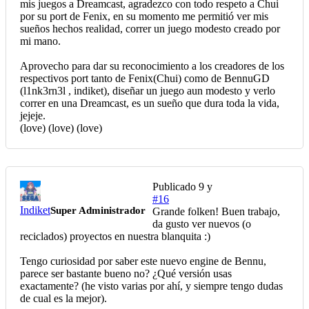
mis juegos a Dreamcast, agradezco con todo respeto a Chui
por su port de Fenix, en su momento me permitió ver mis
sueños hechos realidad, correr un juego modesto creado por
mi mano.
Aprovecho para dar su reconocimiento a los creadores de los
respectivos port tanto de Fenix(Chui) como de BennuGD
(l1nk3rn3l , indiket), diseñar un juego aun modesto y verlo
correr en una Dreamcast, es un sueño que dura toda la vida,
jejeje.
(love) (love) (love)
Publicado
9 y
#16
Indiket
Super Administrador
Grande folken! Buen trabajo,
da gusto ver nuevos (o
reciclados) proyectos en nuestra blanquita :)
Tengo curiosidad por saber este nuevo engine de Bennu,
parece ser bastante bueno no? ¿Qué versión usas
exactamente? (he visto varias por ahí, y siempre tengo dudas
de cual es la mejor).