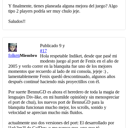
Y finalmente, tienes planeada alguna mejora del juego? Algo
tipo 2 players podría ser muy chulo jeje.
Saludos!!
Publicado
9 y
#17
folken
Miembro
Hola respetable Indiket, desde que pasé mi
modesto juego al port de Fenix en el año de
2005 y verlo correr en la blanquita fue uno de los mejores
momentos que recuerdo al lado de mi consola, jejeje :) ,
lamentablemente Fenix quedó descontinuado, algunos años
después continué haciendo más proyectillos con él.
Por suerte BennuGD es ahora el heredero de toda la magia de
lenguajes Div-like, en mi humilde opinión(y sin menospreciar
el port de chui), los nuevos port de BennuGD para la
blanquita funcionan mucho mejor, los scrolls, sonido y
velocidad se aprecian mucho más fluidos.
actualmente uso dos versiones del port: El desarrollado por
l1nk3rn3l de ColDev, y me parece que, uno que tú