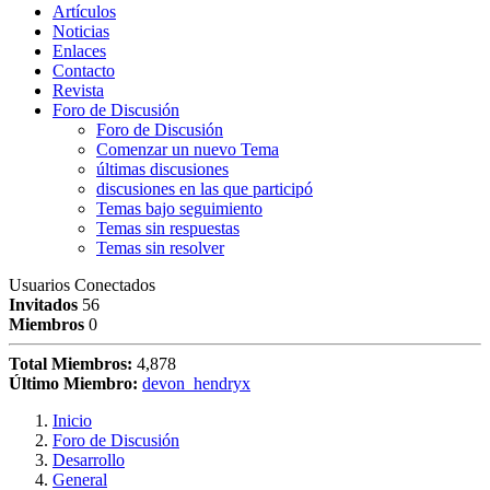
Artículos
Noticias
Enlaces
Contacto
Revista
Foro de Discusión
Foro de Discusión
Comenzar un nuevo Tema
últimas discusiones
discusiones en las que participó
Temas bajo seguimiento
Temas sin respuestas
Temas sin resolver
Usuarios Conectados
Invitados
56
Miembros
0
Total Miembros:
4,878
Último Miembro:
devon_hendryx
Inicio
Foro de Discusión
Desarrollo
General