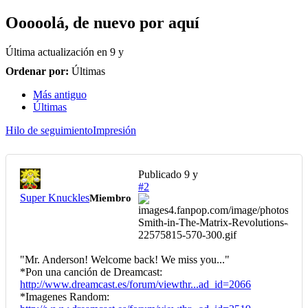
Ooooolá, de nuevo por aquí
Última actualización en
9 y
Ordenar por:
Últimas
Más antiguo
Últimas
Hilo de seguimiento
Impresión
Publicado
9 y
#2
Super Knuckles
Miembro
"Mr. Anderson! Welcome back! We miss you..."
*Pon una canción de Dreamcast:
http://www.dreamcast.es/forum/viewthr...ad_id=2066
*Imagenes Random: