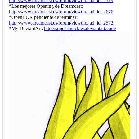
http://www.dreamcast.es/forum/viewthr...ad_id=2519
*Los mejores Opening de Dreamcast:
http://www.dreamcast.es/forum/viewthr...ad_id=2676
*OpenBOR pendiente de terminar:
http://www.dreamcast.es/forum/viewthr...ad_id=2572
*My DeviantArt:
http://super-knuckles.deviantart.com/