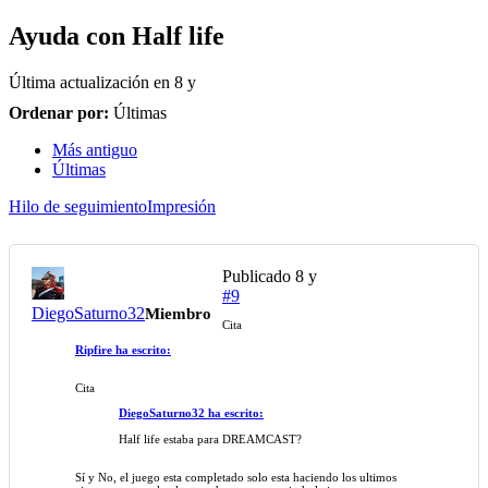
Ayuda con Half life
Última actualización en
8 y
Ordenar por:
Últimas
Más antiguo
Últimas
Hilo de seguimiento
Impresión
Publicado
8 y
#9
DiegoSaturno32
Miembro
Cita
Ripfire ha escrito:
Cita
DiegoSaturno32 ha escrito:
Half life estaba para DREAMCAST?
Sí y No, el juego esta completado solo esta haciendo los ultimos