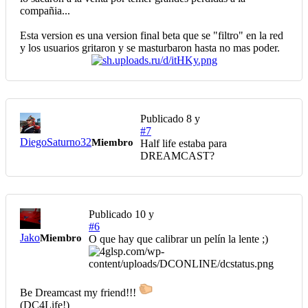
compañia...
Esta version es una version final beta que se "filtro" en la red
y los usuarios gritaron y se masturbaron hasta no mas poder.
Publicado
8 y
#7
DiegoSaturno32
Miembro
Half life estaba para
DREAMCAST?
Publicado
10 y
#6
Jako
Miembro
O que hay que calibrar un pelín la lente ;)
Be Dreamcast my friend!!!
(DC4Life!)