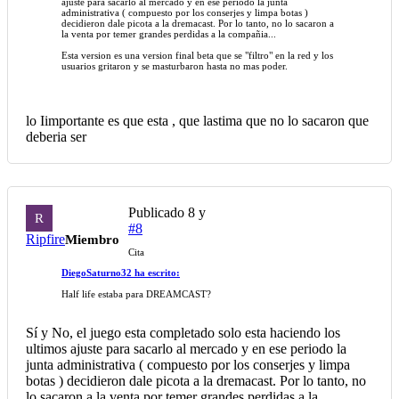
ajuste para sacarlo al mercado y en ese periodo la junta
administrativa ( compuesto por los conserjes y limpa botas )
decidieron dale picota a la dremacast. Por lo tanto, no lo sacaron a
la venta por temer grandes perdidas a la compañia...
Esta version es una version final beta que se "filtro" en la red y los
usuarios gritaron y se masturbaron hasta no mas poder.
lo Iimportante es que esta , que lastima que no lo sacaron que
deberia ser
Publicado
8 y
R
#8
Ripfire
Miembro
Cita
DiegoSaturno32 ha escrito:
Half life estaba para DREAMCAST?
Sí y No, el juego esta completado solo esta haciendo los
ultimos ajuste para sacarlo al mercado y en ese periodo la
junta administrativa ( compuesto por los conserjes y limpa
botas ) decidieron dale picota a la dremacast. Por lo tanto, no
lo sacaron a la venta por temer grandes perdidas a la