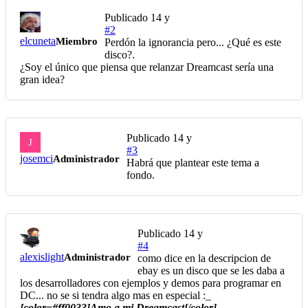
Publicado
14 y
#2
elcuneta
Miembro
Perdón la ignorancia pero... ¿Qué es este
disco?.
¿Soy el único que piensa que relanzar Dreamcast sería una
gran idea?
Publicado
14 y
J
#3
josemci
Administrador
Habrá que plantear este tema a
fondo.
Publicado
14 y
#4
alexislight
Administrador
como dice en la descripcion de
ebay es un disco que se les daba a
los desarrolladores con ejemplos y demos para programar en
DC... no se si tendra algo mas en especial :_
[color=#ff0033]Amo a mi Dreamcast[/color]