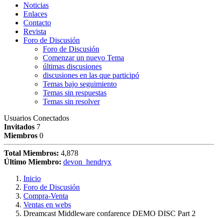
Noticias
Enlaces
Contacto
Revista
Foro de Discusión
Foro de Discusión
Comenzar un nuevo Tema
últimas discusiones
discusiones en las que participó
Temas bajo seguimiento
Temas sin respuestas
Temas sin resolver
Usuarios Conectados
Invitados
7
Miembros
0
Total Miembros:
4,878
Último Miembro:
devon_hendryx
Inicio
Foro de Discusión
Compra-Venta
Ventas en webs
Dreamcast Middleware confarence DEMO DISC Part 2