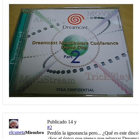
Publicado
14 y
#2
elcuneta
Miembro
Perdón la ignorancia pero... ¿Qué es este disco
¿Soy el único que piensa que relanzar Dreamca