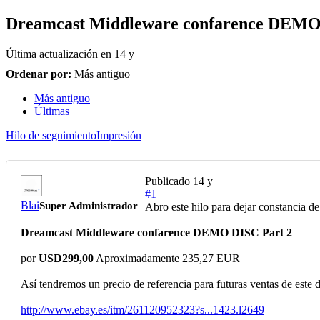
Dreamcast Middleware confarence DEMO
Última actualización en
14 y
Ordenar por:
Más antiguo
Más antiguo
Últimas
Hilo de seguimiento
Impresión
Publicado
14 y
#1
Blai
Super Administrador
Abro este hilo para dejar constancia d
Dreamcast Middleware confarence DEMO DISC Part 2
por
USD299,00
Aproximadamente 235,27 EUR
Así tendremos un precio de referencia para futuras ventas de este d
http://www.ebay.es/itm/261120952323?s...1423.l2649