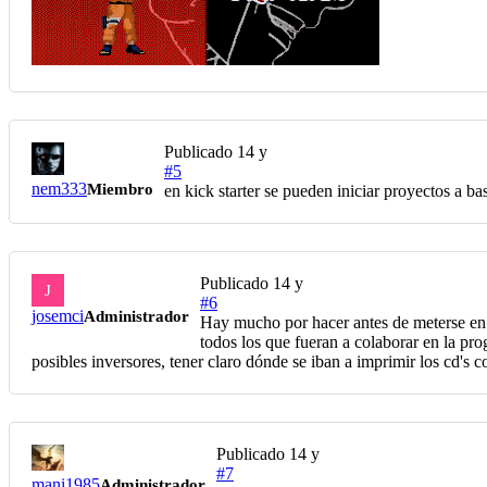
Publicado
14 y
#5
nem333
Miembro
en kick starter se pueden iniciar proyectos a 
Publicado
14 y
J
#6
josemci
Administrador
Hay mucho por hacer antes de meterse en 
todos los que fueran a colaborar en la pro
posibles inversores, tener claro dónde se iban a imprimir los cd's c
Publicado
14 y
#7
mani1985
Administrador