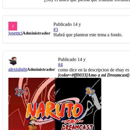
Publicado
14 y
J
#3
josemci
Administrador
Habrá que plantear este tema a fondo.
Publicado
14 y
#4
alexislight
Administrador
como dice en la descripcion de ebay es 
[color=#ff0033]Amo a mi Dreamcast[/