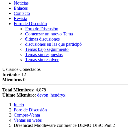
Noticias
Enlaces
Contacto
Revista
Foro de Discusión
Foro de Discusión
Comenzar un nuevo Tema
últimas discusiones
discusiones en las que participó
Temas bajo seguimiento
Temas sin respuestas
Temas sin resolver
Usuarios Conectados
Invitados
12
Miembros
0
Total Miembros:
4,878
Último Miembro:
devon_hendryx
Inicio
Foro de Discusión
Compra-Venta
Ventas en webs
Dreamcast Middleware confarence DEMO DISC Part 2