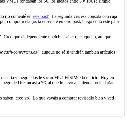
í, las VMUs rondaban los 5€, los juegos entre 3 y 10€ (a simple
ndo (lo comenté en
este post
). La segunda vez esa consola con caja
por comprármela (os la enseñaré en otro post, luego edito este para
"
. Creo que el dependiente no debía saber que aquello, aunque
w.cash-converters.es/
), aunque no sé si tendrán tambien artículos
 miseria y luego ellos le sacan MUCHÍSIMO beneficio. Hoy en
juego de Dreamcast a 5€, al que lo llevó a la tienda no le darían
o saben, creo yo). Lo que vayáis a comprar revisadlo bien y ved