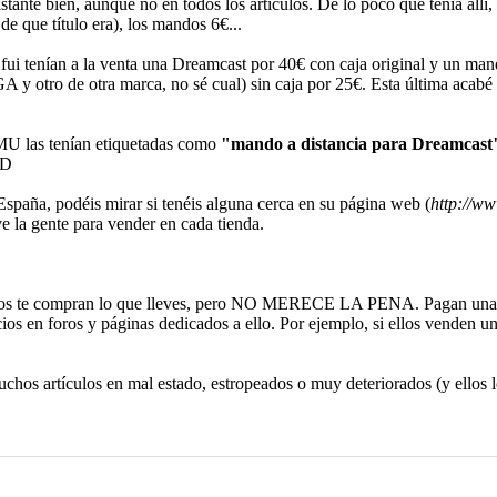
astante bien, aunque no en todos los artículos. De lo poco que tenía all
e que título era), los mandos 6€...
 fui tenían a la venta una Dreamcast por 40€ con caja original y un ma
y otro de otra marca, no sé cual) sin caja por 25€. Esta última acabé 
VMU las tenían etiquetadas como
"mando a distancia para Dreamcast
:D
 España, podéis mirar si tenéis alguna cerca en su página web (
http://ww
 la gente para vender en cada tienda.
 Ellos te compran lo que lleves, pero NO MERECE LA PENA. Pagan una
os en foros y páginas dedicados a ello. Por ejemplo, si ellos venden un 
os artículos en mal estado, estropeados o muy deteriorados (y ellos l