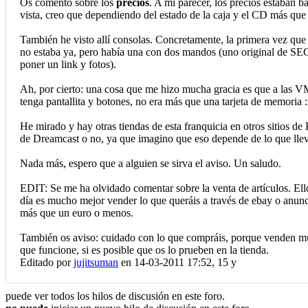
Os comento sobre los
precios
. A mi parecer, los precios estaban b
vista, creo que dependiendo del estado de la caja y el CD más que d
También he visto allí consolas. Concretamente, la primera vez que
no estaba ya, pero había una con dos mandos (uno original de SEGA 
poner un link y fotos).
Ah, por cierto: una cosa que me hizo mucha gracia es que a las 
tenga pantallita y botones, no era más que una tarjeta de memoria 
He mirado y hay otras tiendas de esta franquicia en otros sitios de
de Dreamcast o no, ya que imagino que eso depende de lo que lleve
Nada más, espero que a alguien se sirva el aviso. Un saludo.
EDIT: Se me ha olvidado comentar sobre la venta de artículos.
día es mucho mejor vender lo que queráis a través de ebay o anunci
más que un euro o menos.
También os aviso: cuidado con lo que compráis, porque venden much
que funcione, si es posible que os lo prueben en la tienda.
Editado por
jujitsuman
en 14-03-2011 17:52,
15 y
puede ver todos los hilos de discusión en este foro.