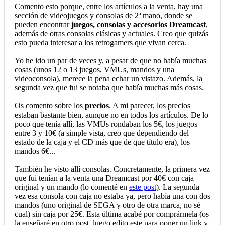
Comento esto porque, entre los artículos a la venta, hay una
sección de videojuegos y consolas de 2ª mano, donde se
pueden encontrar
juegos, consolas y accesorios Dreamcast
,
además de otras consolas clásicas y actuales. Creo que quizás
esto pueda interesar a los retrogamers que vivan cerca.
Yo he ido un par de veces y, a pesar de que no había muchas
cosas (unos 12 o 13 juegos, VMUs, mandos y una
videoconsola), merece la pena echar un vistazo. Además, la
segunda vez que fui se notaba que había muchas más cosas.
Os comento sobre los
precios
. A mi parecer, los precios
estaban bastante bien, aunque no en todos los artículos. De lo
poco que tenía allí, las VMUs rondaban los 5€, los juegos
entre 3 y 10€ (a simple vista, creo que dependiendo del
estado de la caja y el CD más que de que título era), los
mandos 6€...
También he visto allí consolas. Concretamente, la primera vez
que fui tenían a la venta una Dreamcast por 40€ con caja
original y un mando (lo comenté en
este post
). La segunda
vez esa consola con caja no estaba ya, pero había una con dos
mandos (uno original de SEGA y otro de otra marca, no sé
cual) sin caja por 25€. Esta última acabé por comprármela (os
la enseñaré en otro post, luego edito este para poner un link y