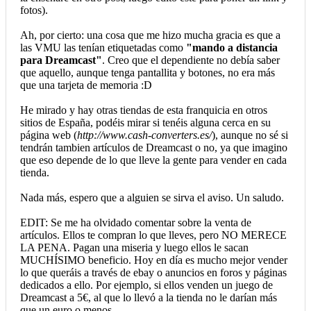
fotos).
Ah, por cierto: una cosa que me hizo mucha gracia es que a
las VMU las tenían etiquetadas como
"mando a distancia
para Dreamcast"
. Creo que el dependiente no debía saber
que aquello, aunque tenga pantallita y botones, no era más
que una tarjeta de memoria :D
He mirado y hay otras tiendas de esta franquicia en otros
sitios de España, podéis mirar si tenéis alguna cerca en su
página web (
http://www.cash-converters.es/
), aunque no sé si
tendrán tambien artículos de Dreamcast o no, ya que imagino
que eso depende de lo que lleve la gente para vender en cada
tienda.
Nada más, espero que a alguien se sirva el aviso. Un saludo.
EDIT: Se me ha olvidado comentar sobre la venta de
artículos. Ellos te compran lo que lleves, pero NO MERECE
LA PENA. Pagan una miseria y luego ellos le sacan
MUCHÍSIMO beneficio. Hoy en día es mucho mejor vender
lo que queráis a través de ebay o anuncios en foros y páginas
dedicados a ello. Por ejemplo, si ellos venden un juego de
Dreamcast a 5€, al que lo llevó a la tienda no le darían más
que un euro o menos.