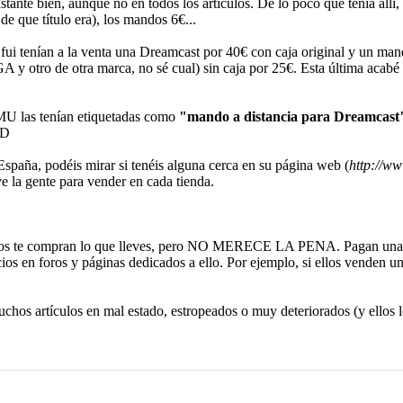
astante bien, aunque no en todos los artículos. De lo poco que tenía all
e que título era), los mandos 6€...
 fui tenían a la venta una Dreamcast por 40€ con caja original y un ma
y otro de otra marca, no sé cual) sin caja por 25€. Esta última acabé 
VMU las tenían etiquetadas como
"mando a distancia para Dreamcast
:D
 España, podéis mirar si tenéis alguna cerca en su página web (
http://ww
 la gente para vender en cada tienda.
 Ellos te compran lo que lleves, pero NO MERECE LA PENA. Pagan una
os en foros y páginas dedicados a ello. Por ejemplo, si ellos venden un 
os artículos en mal estado, estropeados o muy deteriorados (y ellos l