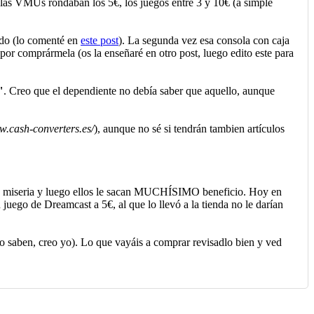
í, las VMUs rondaban los 5€, los juegos entre 3 y 10€ (a simple
ndo (lo comenté en
este post
). La segunda vez esa consola con caja
por comprármela (os la enseñaré en otro post, luego edito este para
"
. Creo que el dependiente no debía saber que aquello, aunque
w.cash-converters.es/
), aunque no sé si tendrán tambien artículos
 miseria y luego ellos le sacan MUCHÍSIMO beneficio. Hoy en
juego de Dreamcast a 5€, al que lo llevó a la tienda no le darían
o saben, creo yo). Lo que vayáis a comprar revisadlo bien y ved