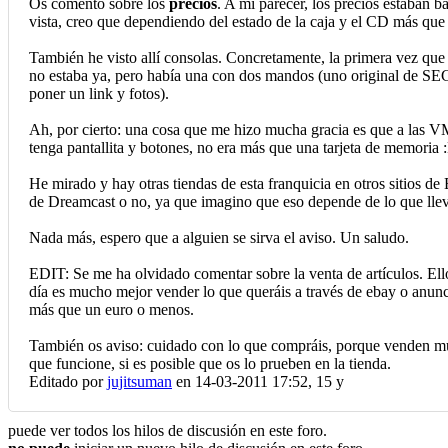
Os comento sobre los
precios
. A mi parecer, los precios estaban b
vista, creo que dependiendo del estado de la caja y el CD más que d
También he visto allí consolas. Concretamente, la primera vez que
no estaba ya, pero había una con dos mandos (uno original de SEGA 
poner un link y fotos).
Ah, por cierto: una cosa que me hizo mucha gracia es que a las 
tenga pantallita y botones, no era más que una tarjeta de memoria 
He mirado y hay otras tiendas de esta franquicia en otros sitios de
de Dreamcast o no, ya que imagino que eso depende de lo que lleve
Nada más, espero que a alguien se sirva el aviso. Un saludo.
EDIT: Se me ha olvidado comentar sobre la venta de artículos.
día es mucho mejor vender lo que queráis a través de ebay o anunci
más que un euro o menos.
También os aviso: cuidado con lo que compráis, porque venden much
que funcione, si es posible que os lo prueben en la tienda.
Editado por
jujitsuman
en 14-03-2011 17:52,
15 y
puede ver todos los hilos de discusión en este foro.