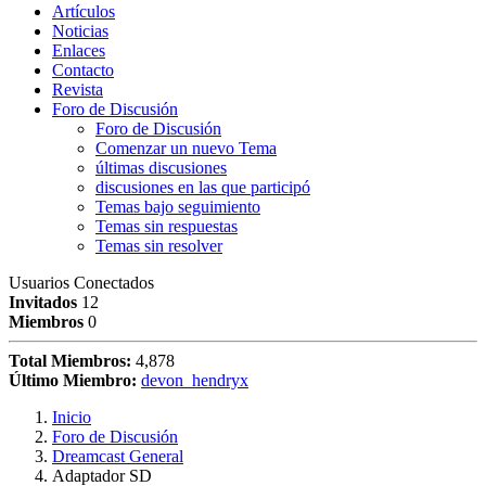
Artículos
Noticias
Enlaces
Contacto
Revista
Foro de Discusión
Foro de Discusión
Comenzar un nuevo Tema
últimas discusiones
discusiones en las que participó
Temas bajo seguimiento
Temas sin respuestas
Temas sin resolver
Usuarios Conectados
Invitados
12
Miembros
0
Total Miembros:
4,878
Último Miembro:
devon_hendryx
Inicio
Foro de Discusión
Dreamcast General
Adaptador SD