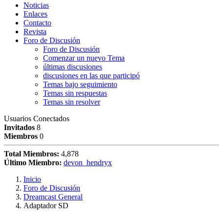
Noticias
Enlaces
Contacto
Revista
Foro de Discusión
Foro de Discusión
Comenzar un nuevo Tema
últimas discusiones
discusiones en las que participó
Temas bajo seguimiento
Temas sin respuestas
Temas sin resolver
Usuarios Conectados
Invitados
8
Miembros
0
Total Miembros:
4,878
Último Miembro:
devon_hendryx
Inicio
Foro de Discusión
Dreamcast General
Adaptador SD