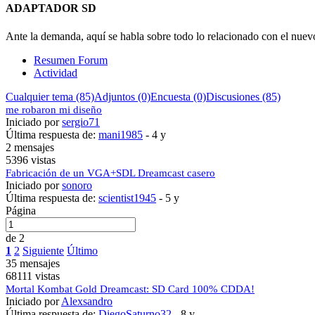
ADAPTADOR SD
Ante la demanda, aquí se habla sobre todo lo relacionado con el nue
Resumen Forum
Actividad
Cualquier tema (85)
Adjuntos (0)
Encuesta (0)
Discusiones (85)
me robaron mi diseño
Iniciado por
sergio71
Última respuesta de:
mani1985
-
4 y
2 mensajes
5396 vistas
Fabricación de un VGA+SDL Dreamcast casero
Iniciado por
sonoro
Última respuesta de:
scientist1945
-
5 y
Página
de 2
1
2
Siguiente
Último
35 mensajes
68111 vistas
Mortal Kombat Gold Dreamcast: SD Card 100% CDDA!
Iniciado por
Alexsandro
Última respuesta de:
DiegoSaturno32
-
8 y