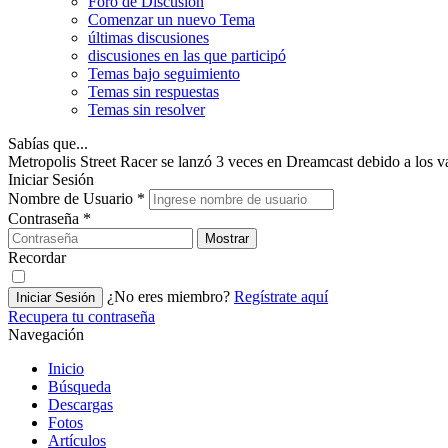
Foro de Discusión
Comenzar un nuevo Tema
últimas discusiones
discusiones en las que participó
Temas bajo seguimiento
Temas sin respuestas
Temas sin resolver
Sabías que...
Metropolis Street Racer se lanzó 3 veces en Dreamcast debido a los v
Iniciar Sesión
Nombre de Usuario
*
Contraseña
*
Mostrar
Recordar
¿No eres miembro?
Regístrate aquí
Iniciar Sesión
Recupera tu contraseña
Navegación
Inicio
Búsqueda
Descargas
Fotos
Artículos