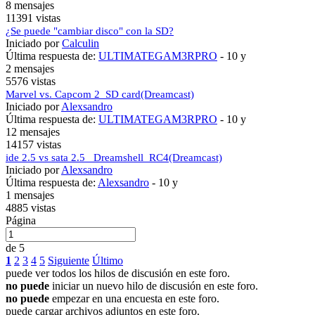
8 mensajes
11391 vistas
¿Se puede "cambiar disco" con la SD?
Iniciado por
Calculin
Última respuesta de:
ULTIMATEGAM3RPRO
-
10 y
2 mensajes
5576 vistas
Marvel vs. Capcom 2_SD card(Dreamcast)
Iniciado por
Alexsandro
Última respuesta de:
ULTIMATEGAM3RPRO
-
10 y
12 mensajes
14157 vistas
ide 2.5 vs sata 2.5 _Dreamshell_RC4(Dreamcast)
Iniciado por
Alexsandro
Última respuesta de:
Alexsandro
-
10 y
1 mensajes
4885 vistas
Página
de 5
1
2
3
4
5
Siguiente
Último
puede ver todos los hilos de discusión en este foro.
no puede
iniciar un nuevo hilo de discusión en este foro.
no puede
empezar en una encuesta en este foro.
puede cargar archivos adjuntos en este foro.