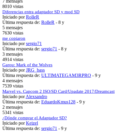
7 mensajes
8010 vistas
Diferencias entra adaptador SD y mod SD
Iniciado por
RolleR
Última respuesta de:
RolleR
-
8 y
5 mensajes
7630 vistas
me copiaron
Iniciado por
sergio71
Última respuesta de:
sergio71
-
8 y
3 mensajes
4914 vistas
Garou: Mark of the Wolves
Iniciado por
JRG_bass
Última respuesta de:
ULTIMATEGAM3RPRO
-
9 y
4 mensajes
7539 vistas
Marvel vs. Capcom 2 ISO/SD Card/Upadate 2017/Dreamcast
Iniciado por
Alexsandro
Última respuesta de:
EduardoKmus128
-
9 y
2 mensajes
5341 vistas
¿Dónde comprar el Adaptador SD?
Iniciado por
Keizel
Última respuesta de:
sergio71
-
9 y