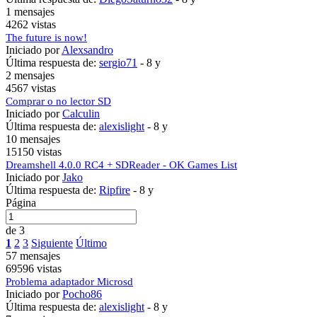
1 mensajes
4262 vistas
The future is now!
Iniciado por
Alexsandro
Última respuesta de:
sergio71
-
8 y
2 mensajes
4567 vistas
Comprar o no lector SD
Iniciado por
Calculin
Última respuesta de:
alexislight
-
8 y
10 mensajes
15150 vistas
Dreamshell 4.0.0 RC4 + SDReader - OK Games List
Iniciado por
Jako
Última respuesta de:
Ripfire
-
8 y
Página
de 3
1
2
3
Siguiente
Último
57 mensajes
69596 vistas
Problema adaptador Microsd
Iniciado por
Pocho86
Última respuesta de:
alexislight
-
8 y