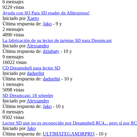
6 mensajes
9229 vistas
Ayuda con SO Para SD reader de Alliexpress!
Iniciado por
Xaero
Última respuesta de:
Jako
-
9 y
2 mensajes
4890 vistas
La fabricación de su lector de tarjetas SD para Dreamcast
Iniciado por
Alexsandro
Última respuesta de:
dziubaty
-
10 y
9 mensajes
16022 vistas
CD Dreamshell para lector SD
Iniciado por
daduelist
Última respuesta de:
daduelist
-
10 y
1 mensajes
5098 vistas
SD Dreamcast: 18 wheeler
Iniciado por
Alexsandro
Última respuesta de:
Jako
-
10 y
8 mensajes
9502 vistas
Lector SD que no es reconocido por Dreamshell RC4... pero sí por 
Iniciado por
Jako
Última respuesta de:
ULTIMATEGAM3RPRO
-
10 y