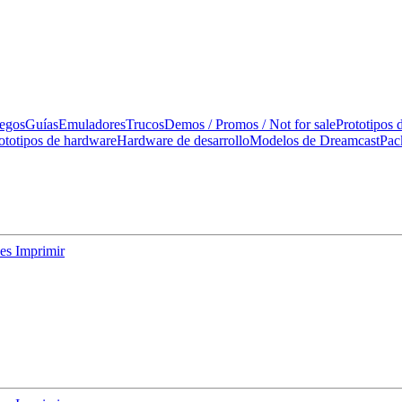
uegos
Guías
Emuladores
Trucos
Demos / Promos / Not for sale
Prototipos 
ototipos de hardware
Hardware de desarrollo
Modelos de Dreamcast
Pac
nes
Imprimir