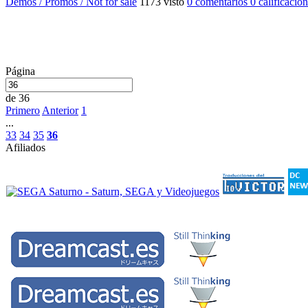
Demos / Promos / Not for sale
1173 visto
0 comentarios
0 calificacio
Página
de 36
Primero
Anterior
1
...
33
34
35
36
Afiliados