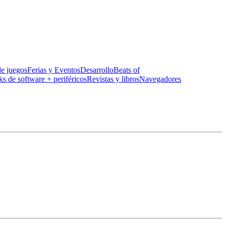
de juegos
Ferias y Eventos
Desarrollo
Beats of
ks de software + periféricos
Revistas y libros
Navegadores