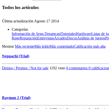
Todos los artículos
Última actualización
Agosto 17 2014
Categorías
Información de Sega Dreamcast
Tutoriales
Hardware
Listas de j
Rage
Reparación
Entrevistas
Arcades
Discos
Análisis de juegos
Pr
Mostrar
Más reciente
Más leído
Más comentado
Calificación más alta
Neppachi (Trial)
Demos / Promos / Not for sale
1192 visto
0 comentarios
0 calificacio
Rayman 2 (Trial)