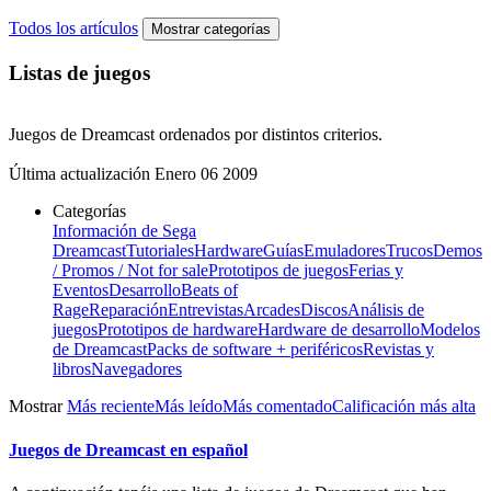
Todos los artículos
Mostrar categorías
Listas de juegos
Juegos de Dreamcast ordenados por distintos criterios.
Última actualización
Enero 06 2009
Categorías
Información de Sega
Dreamcast
Tutoriales
Hardware
Guías
Emuladores
Trucos
Demos
/ Promos / Not for sale
Prototipos de juegos
Ferias y
Eventos
Desarrollo
Beats of
Rage
Reparación
Entrevistas
Arcades
Discos
Análisis de
juegos
Prototipos de hardware
Hardware de desarrollo
Modelos
de Dreamcast
Packs de software + periféricos
Revistas y
libros
Navegadores
Mostrar
Más reciente
Más leído
Más comentado
Calificación más alta
Juegos de Dreamcast en español