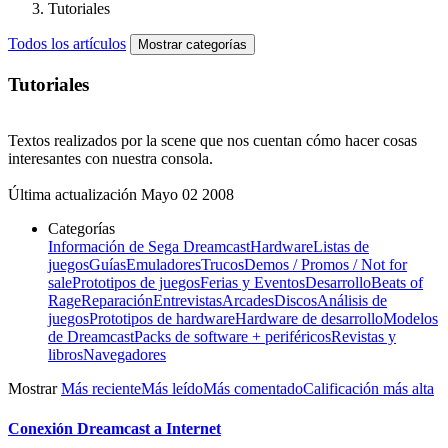
Tutoriales
Todos los artículos
Mostrar categorías
Tutoriales
Textos realizados por la scene que nos cuentan cómo hacer cosas
interesantes con nuestra consola.
Última actualización
Mayo 02 2008
Categorías
Información de Sega Dreamcast
Hardware
Listas de
juegos
Guías
Emuladores
Trucos
Demos / Promos / Not for
sale
Prototipos de juegos
Ferias y Eventos
Desarrollo
Beats of
Rage
Reparación
Entrevistas
Arcades
Discos
Análisis de
juegos
Prototipos de hardware
Hardware de desarrollo
Modelos
de Dreamcast
Packs de software + periféricos
Revistas y
libros
Navegadores
Mostrar
Más reciente
Más leído
Más comentado
Calificación más alta
Conexión Dreamcast a Internet