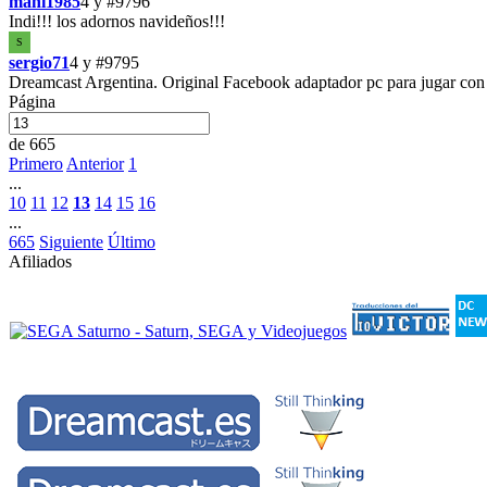
mani1985
4 y
#9796
Indi!!! los adornos navideños!!!
S
sergio71
4 y
#9795
Dreamcast Argentina. Original Facebook adaptador pc para jugar con 
Página
de 665
Primero
Anterior
1
...
10
11
12
13
14
15
16
...
665
Siguiente
Último
Afiliados