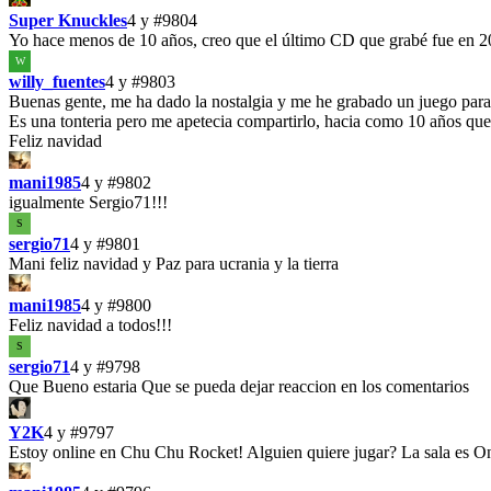
Super Knuckles
4 y
#9804
Yo hace menos de 10 años, creo que el último CD que grabé fue en 2
W
willy_fuentes
4 y
#9803
Buenas gente, me ha dado la nostalgia y me he grabado un juego par
Es una tonteria pero me apetecia compartirlo, hacia como 10 años que
Feliz navidad
mani1985
4 y
#9802
igualmente Sergio71!!!
S
sergio71
4 y
#9801
Mani feliz navidad y Paz para ucrania y la tierra
mani1985
4 y
#9800
Feliz navidad a todos!!!
S
sergio71
4 y
#9798
Que Bueno estaria Que se pueda dejar reaccion en los comentarios
Y2K
4 y
#9797
Estoy online en Chu Chu Rocket! Alguien quiere jugar? La sala es O