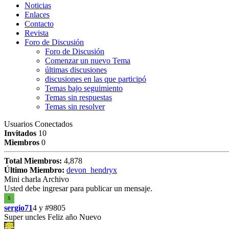
Noticias
Enlaces
Contacto
Revista
Foro de Discusión
Foro de Discusión
Comenzar un nuevo Tema
últimas discusiones
discusiones en las que participó
Temas bajo seguimiento
Temas sin respuestas
Temas sin resolver
Usuarios Conectados
Invitados
10
Miembros
0
Total Miembros:
4,878
Último Miembro:
devon_hendryx
Mini charla Archivo
Usted debe ingresar para publicar un mensaje.
S
sergio71
4 y
#9805
Super uncles Feliz año Nuevo