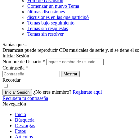
Foro de Discusión
Comenzar un nuevo Tema
últimas discusiones
discusiones en las que participó
Temas bajo seguimiento
Temas sin respuestas
Temas sin resolver
Sabías que...
Dreamcast puede reproducir CDs musicales de serie y, si se tiene el s
Iniciar Sesión
Nombre de Usuario
*
Contraseña
*
Mostrar
Recordar
¿No eres miembro?
Regístrate aquí
Iniciar Sesión
Recupera tu contraseña
Navegación
Inicio
Búsqueda
Descargas
Fotos
Artículos