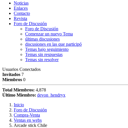
Noticias
Enlaces
Contacto
Revista
Foro de Discusión
Foro de Discusión
Comenzar un nuevo Tema
últimas discusiones
discusiones en las que participó
Temas bajo seguimiento
Temas sin respuestas
Temas sin resolver
Usuarios Conectados
Invitados
7
Miembros
0
Total Miembros:
4,878
Último Miembro:
devon_hendryx
Inicio
Foro de Discusión
Compra-Venta
Ventas en webs
Arcade stick Chile