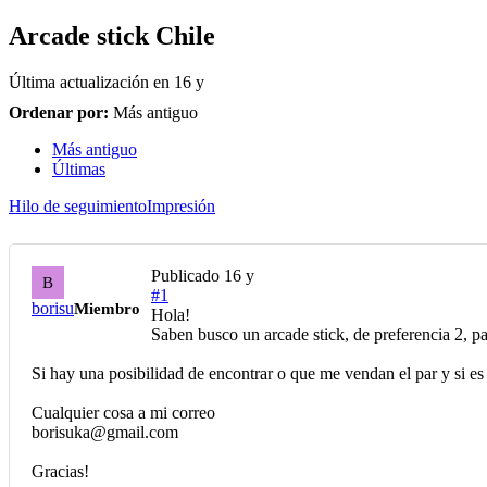
Arcade stick Chile
Última actualización en
16 y
Ordenar por:
Más antiguo
Más antiguo
Últimas
Hilo de seguimiento
Impresión
Publicado
16 y
B
#1
borisu
Miembro
Hola!
Saben busco un arcade stick, de preferencia 2, pa
Si hay una posibilidad de encontrar o que me vendan el par y si es f
Cualquier cosa a mi correo
borisuka@gmail.com
Gracias!