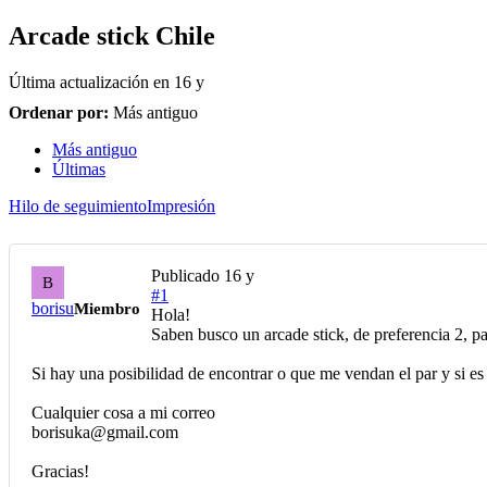
Arcade stick Chile
Última actualización en
16 y
Ordenar por:
Más antiguo
Más antiguo
Últimas
Hilo de seguimiento
Impresión
Publicado
16 y
B
#1
borisu
Miembro
Hola!
Saben busco un arcade stick, de preferencia 2, pa
Si hay una posibilidad de encontrar o que me vendan el par y si es f
Cualquier cosa a mi correo
borisuka@gmail.com
Gracias!