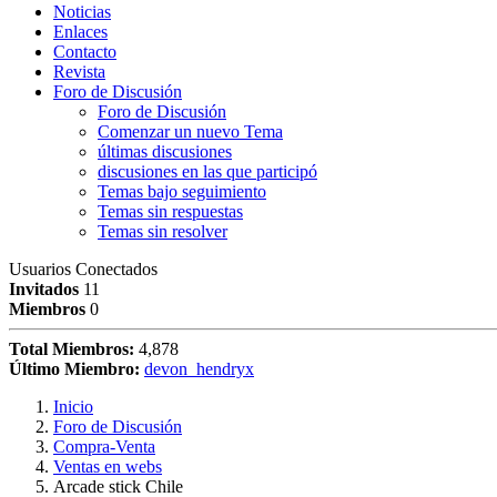
Noticias
Enlaces
Contacto
Revista
Foro de Discusión
Foro de Discusión
Comenzar un nuevo Tema
últimas discusiones
discusiones en las que participó
Temas bajo seguimiento
Temas sin respuestas
Temas sin resolver
Usuarios Conectados
Invitados
11
Miembros
0
Total Miembros:
4,878
Último Miembro:
devon_hendryx
Inicio
Foro de Discusión
Compra-Venta
Ventas en webs
Arcade stick Chile