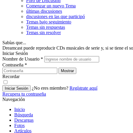
Foro de Discusión
Comenzar un nuevo Tema
últimas discusiones
discusiones en las que participó
Temas bajo seguimiento
Temas sin respuestas
Temas sin resolver
Sabías que...
Dreamcast puede reproducir CDs musicales de serie y, si se tiene el s
Iniciar Sesión
Nombre de Usuario
*
Contraseña
*
Mostrar
Recordar
¿No eres miembro?
Regístrate aquí
Iniciar Sesión
Recupera tu contraseña
Navegación
Inicio
Búsqueda
Descargas
Fotos
Artículos