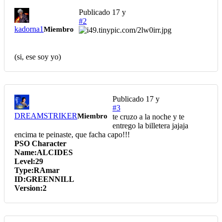
Publicado
17 y
#2
kadorna1
Miembro
(si, ese soy yo)
Publicado
17 y
#3
DREAMSTRIKER
Miembro
te cruzo a la noche y te
entrego la billetera jajaja
encima te peinaste, que facha capo!!!
PSO Character
Name:ALCIDES
Level:29
Type:RAmar
ID:GREENNILL
Version:2