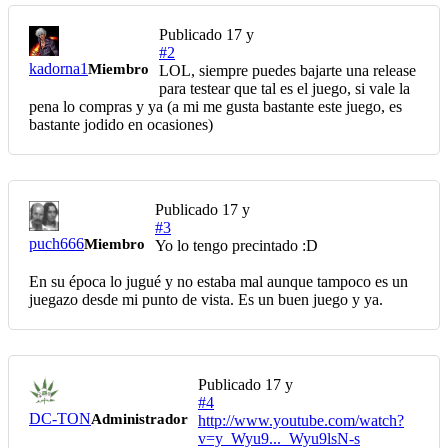
Publicado
17 y
#2
kadorna1
Miembro
LOL, siempre puedes bajarte una release
para testear que tal es el juego, si vale la
pena lo compras y ya (a mi me gusta bastante este juego, es
bastante jodido en ocasiones)
Publicado
17 y
#3
puch666
Miembro
Yo lo tengo precintado :D
En su época lo jugué y no estaba mal aunque tampoco es un
juegazo desde mi punto de vista. Es un buen juego y ya.
Publicado
17 y
#4
DC-TON
Administrador
http://www.youtube.com/watch?
v=y_Wyu9..._Wyu9lsN-s