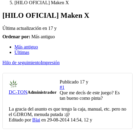
[HILO OFICIAL] Maken X
[HILO OFICIAL] Maken X
Última actualización en
17 y
Ordenar por:
Más antiguo
Más antiguo
Últimas
Hilo de seguimiento
Impresión
Publicado
17 y
#1
DC-TON
Administrador
Que me decís de este juego? Es
tan bueno como pinta?
La gracia del asunto es que tengo la caja, manual, etc. pero no
el GDROM, menuda putada :@
Editado por
Blai
en 29-08-2014 14:54,
12 y