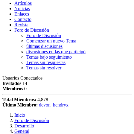
Artículos
Noticias
Enlaces
Contacto
Revista
Foro de Discusión
Foro de Discusión
Comenzar un nuevo Tema
últimas discusiones
discusiones en las que participó
Temas bajo seguimiento
Temas sin respuestas
Temas sin resolver
Usuarios Conectados
Invitados
14
Miembros
0
Total Miembros:
4,878
Último Miembro:
devon_hendryx
Inicio
Foro de Discusión
Desarrollo
General